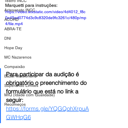
Teatro INCC
Marquetti para instruções:
Artesanato INCC
https://video.wixstatic.com/video/4d4012_f8c
0e45ed0774d3c9c8320de9fc3261c/480p/mp
ACORD
4/file.mp4
ABRA-TE
DNI
Hope Day
MC Nazarenos
Compaixão
Para participar da audição é 
Bazar Missionário
obrigatório o preenchimento do 
Superando Limites
formulário que está no link a 
MIQ (Idade com Qualidade)
seguir: 
Recomeços
https://forms.gle/YQGQohXrpuA
GWHqG6