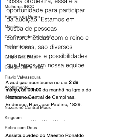
nossa orquestra, essa é a 
Mulheres INCC
oportunidade para participar 
Homens de Honra
da audição. Estamos em 
Missões
busca de pessoas 
comprometidas com o reino e 
GC: Grupo de Comunhão
talentosas, são diversos 
Testemunhos
instrumentos e possibilidades 
Grupo Ana Brasil
que temos em nossa equipe. 
Colégio Jaime Kratz
Flavio Valvassoura
A audição acontecerá no dia 
2 de 
Acolhimento
março, às 09h00
 da manhã na Igreja do 
Nazareno Central de Campinas. 
INCC Extensões
Endereço: Rua José Paulino, 1829.
Nazareno Central Music
Kingdom
Retiro com Deus
Assista o vídeo do Maestro Ronaldo 