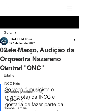
Post
Geral
BOLETIM INCC
Geral
24 de fev. de 2024
02 de Março, Audição da
Próximos Eventos
Orquestra Nazareno
Jornada INCC
Central "ONC"
Voluntários
Edulife
INCC Kids
Se você é musicista e 
Nazateen (Adolescentes)
membro(a) da INCC e 
JNI (Jovens)
gostaria de fazer parte da 
Somos Família