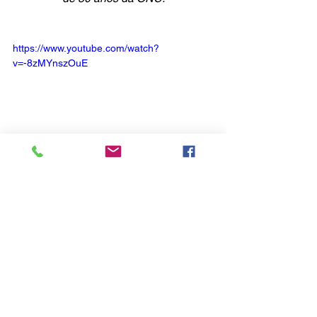
https://www.youtube.com/watch?
v=-8zMYnszOuE
Ver tudo
Posts recentes