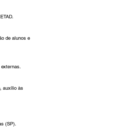
 EETAD.
o de alunos e 
 externas.
auxílio às 
as (SP).