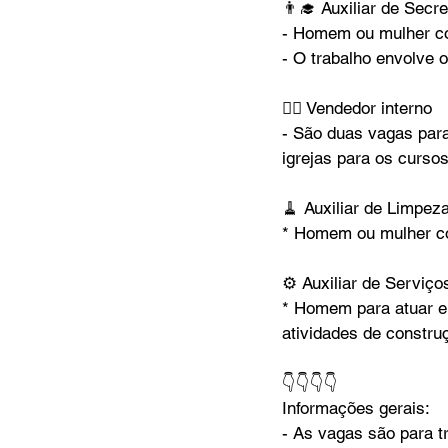
👨‍🎓 Auxiliar de Secre
- ⁠Homem ou mulher co
- ⁠O trabalho envolve
🙋‍♂️ Vendedor interno
- ⁠São duas vagas par
igrejas para os curso
🧹 Auxiliar de Limpez
* ⁠Homem ou mulher co
⚙️ Auxiliar de Serviço
* ⁠Homem para atuar e
atividades de constru
👇👇👇👇
Informações gerais:
- As vagas são para t