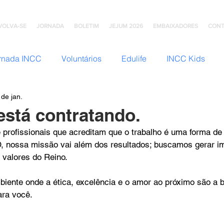
VOLVA-SE
JORNADA
BOLETIM
JEJUM 2026
EMBAIXADORES
CONT
rnada INCC
Voluntários
Edulife
INCC Kids
 de jan.
JNI (Jovens)
Somos Família
Mulheres INCC
Hom
stá contratando.
rofissionais que acreditam que o trabalho é uma forma de 
omunhão
Testemunhos
Grupo Ana Brasil
Colégio
, nossa missão vai além dos resultados; buscamos gerar i
 valores do Reino.
mento
INCC Extensões
Nazareno Central Music
ente onde a ética, excelência e o amor ao próximo são a b
ara você.
NCC
Artesanato INCC
ACORD
ABRA-TE
DN