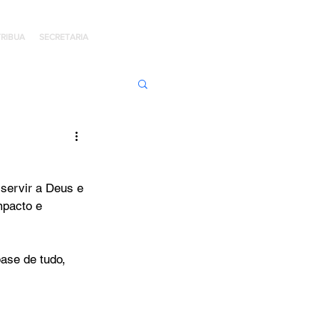
RIBUA
SECRETARIA
ens de Honra
servir a Deus e 
 Jaime Kratz
mpacto e 
Kingdom
ase de tudo, 
I
Hope Day