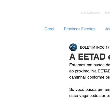
LOCALIDADES
EN
Geral
Próximos Eventos
Jo
BOLETIM INCC
17
Nazateen (Adolescentes)
A EETAD e
Estamos em busca de p
Missões
GC: Grupo de C
ao próximo. Na EETAD
caminhar conforme os
Flavio Valvassoura
Acolhi
Se você busca um ambi
essa vaga pode ser p
Retiro com Deus
Teatro I