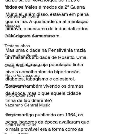
Mulheres INCC
todos os males e medos da 2ª Guerra 
Mundial, além disso, estavam em plena 
Homens de Honra
guerra fria. A qualidade da alimentação 
Missões
piorava, o consumo de industrializados 
e de cigarro aumentavam.
GC: Grupo de Comunhão
Testemunhos
Mas uma cidade na Pensilvânia trazia 
Grupo Ana Brasil
um mistério: a cidade de Rosetto. Uma 
colônia italiana cuja população tinha 
Colégio Jaime Kratz
níveis semelhantes de hipertensão, 
Flavio Valvassoura
diabetes, tabagismo e colesterol. 
Acolhimento
Estavam também vivendo os dramas 
da época, mas o que aquela cidade 
INCC Extensões
tinha de tão diferente?
Nazareno Central Music
Em um artigo publicado em 1964, os 
Kingdom
pesquisadores da época avaliaram que 
Retiro com Deus
o mais provável era a forma como as 