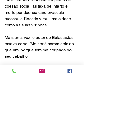
coesão social, as taxa de infarto e 
morte por doença cardiovascular 
cresceu e Rosetto virou uma cidade 
como as suas vizinhas.
Mais uma vez, o autor de Eclesiastes 
estava certo: “Melhor é serem dois do 
que um, porque têm melhor paga do 
seu trabalho.
Porque se um cair, o outro levanta o 
seu companheiro; mas ai do que 
estiver só; pois, caindo, não haverá 
outro que o levante.” 
Eclesiastes 4:9,10
Por Dr. Bruno Colontoni 