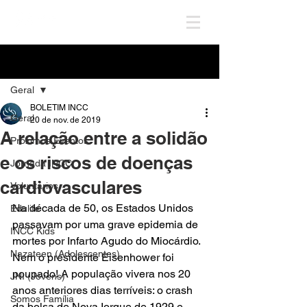
Post
Geral
BOLETIM INCC
Geral
20 de nov. de 2019
A relação entre a solidão
Próximos Eventos
e os riscos de doenças
Jornada INCC
cardiovasculares
Voluntários
Na década de 50, os Estados Unidos 
Edulife
passavam por uma grave epidemia de 
INCC Kids
mortes por Infarto Agudo do Miocárdio. 
Nazateen (Adolescentes)
Nem o presidente Eisenhower foi 
poupado! A população vivera nos 20 
JNI (Jovens)
anos anteriores dias terríveis: o crash 
Somos Família
da bolsa de Nova Iorque de 1929 e 