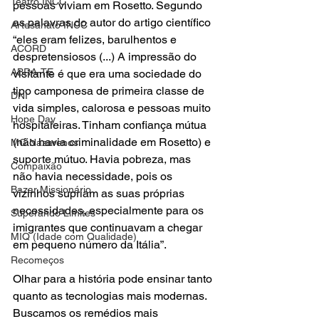
Teatro INCC
pessoas viviam em Rosetto. Segundo 
as palavras do autor do artigo científico 
Artesanato INCC
“eles eram felizes, barulhentos e 
ACORD
despretensiosos (...) A impressão do 
ABRA-TE
visitante é que era uma sociedade do 
tipo camponesa de primeira classe de 
DNI
vida simples, calorosa e pessoas muito 
Hope Day
hospitaleiras. Tinham confiança mútua 
(não havia criminalidade em Rosetto) e 
MC Nazarenos
suporte mútuo. Havia pobreza, mas 
Compaixão
não havia necessidade, pois os 
Bazar Missionário
vizinhos supriam as suas próprias 
necessidades, especialmente para os 
Superando Limites
imigrantes que continuavam a chegar 
MIQ (Idade com Qualidade)
em pequeno número da Itália”.
Recomeços
Olhar para a história pode ensinar tanto 
quanto as tecnologias mais modernas. 
Buscamos os remédios mais 