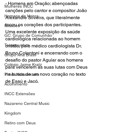
- Homens em Oração; abençoadas 
Mulheres INCC
canções pelo cantor e compositor João 
Homens de Honra
Alexandre Silveira, que literalmente 
tocou os corações dos participantes. 
Missões
Uma excelente exposição da saúde 
GC: Grupo de Comunhão
cardiológica relacionada ao homem 
Testemunhos
cristão, pelo médico cardiologista Dr. 
Bruno Colontoni e encerrando com o 
Grupo Ana Brasil
desafio do pastor Aguiar aos homens 
Colégio Jaime Kratz
para vencerem as suas lutas com Deus 
na busca de um novo coração no texto 
Flavio Valvassoura
de Esaú e Jacó. 
Acolhimento
INCC Extensões
Nazareno Central Music
Kingdom
Retiro com Deus