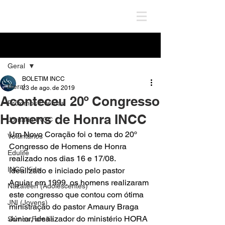
Post
Geral
BOLETIM INCC
Geral
23 de ago. de 2019
Aconteceu 20º Congresso
Próximos Eventos
Homens de Honra INCC
Jornada INCC
Um Novo Coração foi o tema do 20º 
Voluntários
Congresso de Homens de Honra 
Edulife
realizado nos dias 16 e 17/08. 
INCC Kids
Idealizado e iniciado pelo pastor 
Aguiar em 1999, os homens realizaram 
Nazateen (Adolescentes)
este congresso que contou com ótima 
JNI (Jovens)
ministração do pastor Amaury Braga 
Júnior, idealizador do ministério HORA 
Somos Família