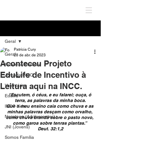
Post
Geral
Patrícia Cury
Geral
28 de abr. de 2023
Aconteceu Projeto
Próximos Eventos
EduLife de Incentivo à
Jornada INCC
Leitura aqui na INCC.
Voluntários
“Escutem, ó céus, e eu falarei; ouça, ó 
Edulife
terra, as palavras da minha boca.
INCC Kids
Que o meu ensino caia como chuva e as 
minhas palavras desçam como orvalho, 
Nazateen (Adolescentes)
como chuva branda sobre o pasto novo, 
como garoa sobre tenras plantas.” 
JNI (Jovens)
Deut. 32:1,2
Somos Família