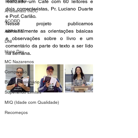
Teatro INCC
realizado um Café com 60 leitores e 
dois comentaristas, Pr. Luciano Duarte 
Artesanato INCC
e Prof. Carlão. 
ACORD
Nesse projeto publicamos 
semanalmente as orientações básicas 
ABRA-TE
e observações sobre o livro e um 
DNI
comentário da parte do texto a ser lido 
Hope Day
na semana. 
MC Nazarenos
Compaixão
Bazar Missionário
Superando Limites
MIQ (Idade com Qualidade)
Recomeços