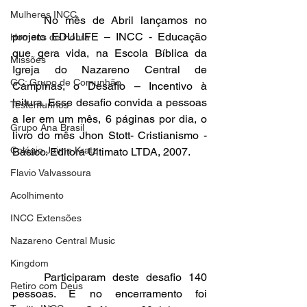
Mulheres INCC
	No mês de Abril lançamos no 
projeto EDULIFE – INCC - Educação 
Homens de Honra
que gera vida, na Escola Bíblica da 
Missões
Igreja do Nazareno Central de 
GC: Grupo de Comunhão
Campinas, o Desafio – Incentivo à 
leitura. Esse desafio convida a pessoas 
Testemunhos
a ler em um mês, 6 páginas por dia, o 
Grupo Ana Brasil
livro do mês Jhon Stott- Cristianismo -
Colégio Jaime Kratz
Básico. Editora Ultimato LTDA, 2007.
Flavio Valvassoura
Acolhimento
INCC Extensões
Nazareno Central Music
Kingdom
	Participaram deste desafio 140 
Retiro com Deus
pessoas. E no encerramento foi 