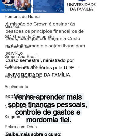
Mulheres INCC
Homens de Honra
A missão do Crown é ensinar às 
Missões
pessoas os princípios financeiros de 
GC: Grupo de Comunhão
Deus, para que conheçam a Cristo 
mais intimamente e sejam livres para 
Testemunhos
servi-Lo. 
Grupo Ana Brasil
Curso semestral, ministrado por 
Colégio Jaime Kratz
professores treinados pela UDF – 
UNIVERSIDADE DA FAMÍLIA.
Flavio Valvassoura
Acolhimento
Venha aprender mais 
INCC Extensões
sobre finanças pessoais, 
Nazareno Central Music
controle de gastos e 
Kingdom
mordomia fiel.
Retiro com Deus
Saiba mais sobre o curso: