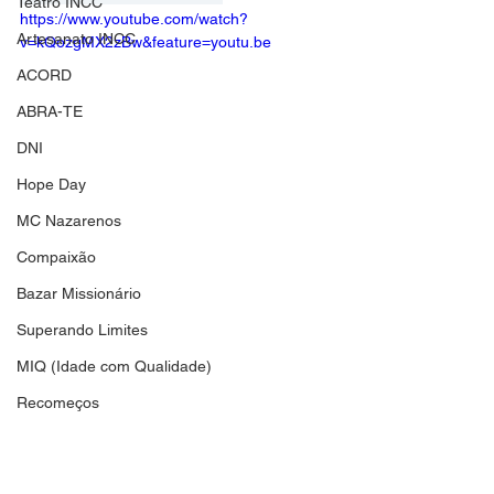
Teatro INCC
https://www.youtube.com/watch?
Artesanato INCC
v=kQozgMX2zBw&feature=youtu.be
ACORD
ABRA-TE
DNI
Hope Day
MC Nazarenos
Compaixão
Bazar Missionário
Superando Limites
MIQ (Idade com Qualidade)
Recomeços