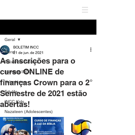
Post
Geral
BOLETIM INCC
Geral
21 de jun. de 2021
As inscrições para o
Próximos Eventos
curso ONLINE de
Jornada INCC
finanças Crown para o 2°
Voluntários
Semestre de 2021 estão
Edulife
INCC Kids
abertas!
Nazateen (Adolescentes)
JNI (Jovens)
Somos Família