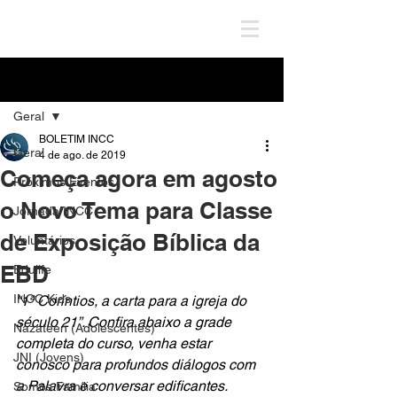
Post
Geral
BOLETIM INCC
Geral
4 de ago. de 2019
Começa agora em agosto
Próximos Eventos
o Novo Tema para Classe
Jornada INCC
de Exposição Bíblica da
Voluntários
EBD
Edulife
INCC Kids
“1ª Coríntios, a carta para a igreja do 
século 21”. Confira abaixo a grade 
Nazateen (Adolescentes)
completa do curso, venha estar 
JNI (Jovens)
conosco para profundos diálogos com 
a Palavra e conversar edificantes.
Somos Família