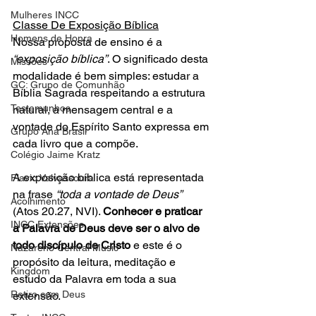
Mulheres INCC
Classe De Exposição Bíblica
Homens de Honra
Nossa proposta de ensino é a 
“exposição bíblica”
. O significado desta 
Missões
modalidade é bem simples: estudar a 
GC: Grupo de Comunhão
Bíblia Sagrada respeitando a estrutura 
Testemunhos
natural, a mensagem central e a 
vontade do Espírito Santo expressa em 
Grupo Ana Brasil
cada livro que a compõe.
Colégio Jaime Kratz
A exposição bíblica está representada 
Flavio Valvassoura
na frase 
“toda a vontade de Deus”
Acolhimento
(Atos 20.27, NVI). 
Conhecer e praticar 
INCC Extensões
a Palavra de Deus deve ser o alvo de 
todo discípulo de Cristo 
e este é o 
Nazareno Central Music
propósito da leitura, meditação e 
Kingdom
estudo da Palavra em toda a sua 
Retiro com Deus
extensão.  