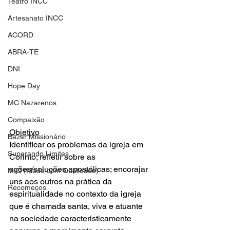
Teatro INCC
Artesanato INCC
ACORD
ABRA-TE
DNI
Hope Day
MC Nazarenos
Compaixão
Objetivo
Bazar Missionário
Identificar os problemas da igreja em 
Superando Limites
Corinto; refletir sobre as 
ações/soluções apostólicas; encorajar 
MIQ (Idade com Qualidade)
uns aos outros na prática da 
Recomeços
espiritualidade no contexto da igreja 
que é chamada santa, viva e atuante 
na sociedade caracteristicamente 