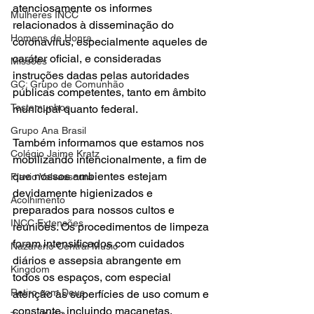
atenciosamente os informes 
Mulheres INCC
relacionados à disseminação do 
Homens de Honra
coronavírus, especialmente aqueles de 
caráter oficial, e consideradas 
Missões
instruções dadas pelas autoridades 
GC: Grupo de Comunhão
públicas competentes, tanto em âmbito 
Testemunhos
municipal quanto federal.
Grupo Ana Brasil
Também informamos que estamos nos 
Colégio Jaime Kratz
mobilizando intencionalmente, a fim de 
que nossos ambientes estejam 
Flavio Valvassoura
devidamente higienizados e 
Acolhimento
preparados para nossos cultos e 
INCC Extensões
reuniões. Os procedimentos de limpeza 
foram intensificados com cuidados 
Nazareno Central Music
diários e assepsia abrangente em 
Kingdom
todos os espaços, com especial 
Retiro com Deus
atenção às superfícies de uso comum e 
constante, incluindo maçanetas, 