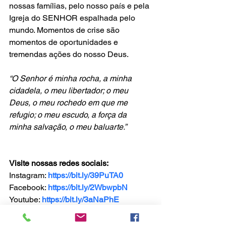
nossas famílias, pelo nosso país e pela 
Igreja do SENHOR espalhada pelo 
mundo. Momentos de crise são 
momentos de oportunidades e 
tremendas ações do nosso Deus.
“O Senhor é minha rocha, a minha 
cidadela, o meu libertador; o meu 
Deus, o meu rochedo em que me 
refugio; o meu escudo, a força da 
minha salvação, o meu baluarte.”
Visite nossas redes sociais:
Instagram: 
https://bit.ly/39PuTA0
Facebook: 
https://bit.ly/2WbwpbN
Youtube: 
https://bit.ly/3aNaPhE
#INCC
#LUGARDENOVOSCOMEÇOS