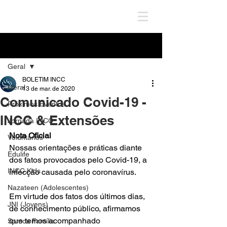
Post
Geral
BOLETIM INCC
Geral
13 de mar. de 2020
Comunicado Covid-19 -
Próximos Eventos
INCC & Extensões
Jornada INCC
Nota Oficial
Voluntários
Nossas orientações e práticas diante 
Edulife
dos fatos provocados pelo Covid-19, a 
INCC Kids
infecção causada pelo coronavírus.
Nazateen (Adolescentes)
Em virtude dos fatos dos últimos dias, 
JNI (Jovens)
de conhecimento público, afirmamos 
que temos acompanhado 
Somos Família