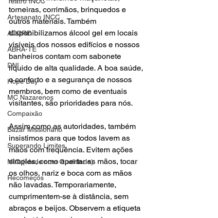
Teatro INCC
torneiras, corrimãos, brinquedos e 
Artesanato INCC
outros materiais. Também 
disponibilizamos álcool gel em locais 
ACORD
visíveis dos nossos edifícios e nossos 
ABRA-TE
banheiros contam com sabonete 
DNI
líquido de alta qualidade. A boa saúde, 
o conforto e a segurança de nossos 
Hope Day
membros, bem como de eventuais 
MC Nazarenos
visitantes, são prioridades para nós.
Compaixão
Assim como as autoridades, também 
Bazar Missionário
insistimos para que todos lavem as 
Superando Limites
mãos com frequência. Evitem ações 
simples, como apertar as mãos, tocar 
MIQ (Idade com Qualidade)
os olhos, nariz e boca com as mãos 
Recomeços
não lavadas. Temporariamente, 
cumprimentem-se à distância, sem 
abraços e beijos. Observem a etiqueta 