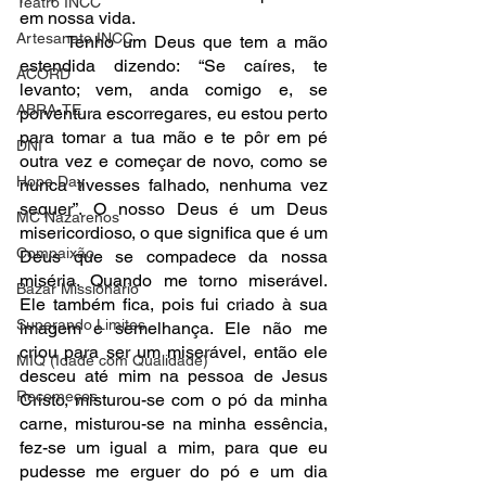
Teatro INCC
em nossa vida.
Artesanato INCC
	Tenho um Deus que tem a mão 
estendida dizendo: “Se caíres, te 
ACORD
levanto; vem, anda comigo e, se 
ABRA-TE
porventura escorregares, eu estou perto 
para tomar a tua mão e te pôr em pé 
DNI
outra vez e começar de novo, como se 
Hope Day
nunca tivesses falhado, nenhuma vez 
sequer”. O nosso Deus é um Deus 
MC Nazarenos
misericordioso, o que significa que é um 
Compaixão
Deus que se compadece da nossa 
miséria. Quando me torno miserável. 
Bazar Missionário
Ele também fica, pois fui criado à sua 
Superando Limites
imagem e semelhança. Ele não me 
criou para ser um miserável, então ele 
MIQ (Idade com Qualidade)
desceu até mim na pessoa de Jesus 
Recomeços
Cristo, misturou-se com o pó da minha 
carne, misturou-se na minha essência, 
fez-se um igual a mim, para que eu 
pudesse me erguer do pó e um dia 