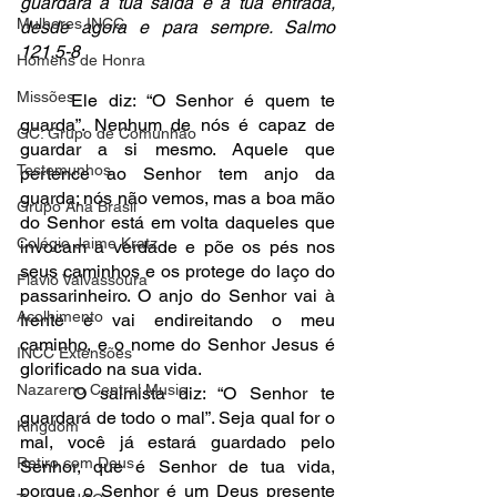
guardará a tua saída e a tua entrada, 
Mulheres INCC
desde agora e para sempre. Salmo 
121.5-8
Homens de Honra
Missões
	Ele diz: “O Senhor é quem te 
guarda”. Nenhum de nós é capaz de 
GC: Grupo de Comunhão
guardar a si mesmo. Aquele que 
Testemunhos
pertence ao Senhor tem anjo da 
guarda; nós não vemos, mas a boa mão 
Grupo Ana Brasil
do Senhor está em volta daqueles que 
Colégio Jaime Kratz
invocam a verdade e põe os pés nos 
seus caminhos e os protege do laço do 
Flavio Valvassoura
passarinheiro. O anjo do Senhor vai à 
Acolhimento
frente e vai endireitando o meu 
caminho, e o nome do Senhor Jesus é 
INCC Extensões
glorificado na sua vida. 
Nazareno Central Music
	O salmista diz: “O Senhor te 
guardará de todo o mal”. Seja qual for o 
Kingdom
mal, você já estará guardado pelo 
Retiro com Deus
Senhor, que é Senhor de tua vida, 
porque o Senhor é um Deus presente 