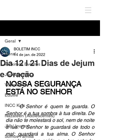
Post
Geral
BOLETIM INCC
Geral
14 de jan. de 2022
Dia 12 I 21 Dias de Jejum
Próximos Eventos
e Oração
Jornada INCC
NOSSA SEGURANÇA 
Voluntários
ESTÁ NO SENHOR 
Edulife
INCC Kids
O Senhor é quem te guarda. O 
Senhor é a tua sombra à tua direita. De 
Nazateen (Adolescentes)
dia não te molestará o sol, nem de noite 
JNI (Jovens)
a lua. O Senhor te guardará de todo o 
mal; guardará a tua alma. O Senhor 
Somos Família