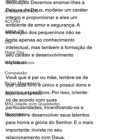
Teatro INCC
dedicação. Devemos ensinar-lhes a 
Palavra de Deus, modelar um caráter 
Artesanato INCC
íntegro e proporcionar a eles um 
ACORD
ambiente de amor e segurança. A 
ABRA-TE
educação dos pequeninos não se 
limita apenas ao conhecimento 
DNI
intelectual, mas também à formação de 
Hope Day
seu caráter e desenvolvimento 
espiritual.
MC Nazarenos
Compaixão
Você que é pai ou mãe, lembre-se de 
Bazar Missionário
que cada filho é único e possui dons e 
talentos específicos. Por isso, oriente-
Superando Limites
os de acordo com suas 
MIQ (Idade com Qualidade)
particularidades, incentivando-os a 
Recomeços
descobrir e desenvolver seus talentos 
para honra e glória do Senhor. E o mais 
importante: invista no seu 
relacionamento com Deus. 