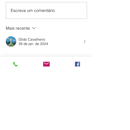
Escreva um comentário
Pré-Conferência Ouse
Nazateen: Sexta
Sonhar: Foi um tempo
Brothers & Ros
de renovo e esperança.
INCC!
Mais recente
Gildo Cavalheiro
26 de jan. de 2024