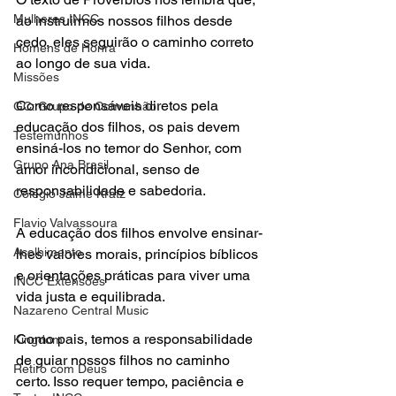
Mulheres INCC
ao instruirmos nossos filhos desde 
cedo, eles seguirão o caminho correto 
Homens de Honra
ao longo de sua vida. 
Missões
Como responsáveis diretos pela 
GC: Grupo de Comunhão
educação dos filhos, os pais devem 
Testemunhos
ensiná-los no temor do Senhor, com 
Grupo Ana Brasil
amor incondicional, senso de 
responsabilidade e sabedoria. 
Colégio Jaime Kratz
Flavio Valvassoura
A educação dos filhos envolve ensinar-
Acolhimento
lhes valores morais, princípios bíblicos 
e orientações práticas para viver uma 
INCC Extensões
vida justa e equilibrada.
Nazareno Central Music
Como pais, temos a responsabilidade 
Kingdom
de guiar nossos filhos no caminho 
Retiro com Deus
certo. Isso requer tempo, paciência e 