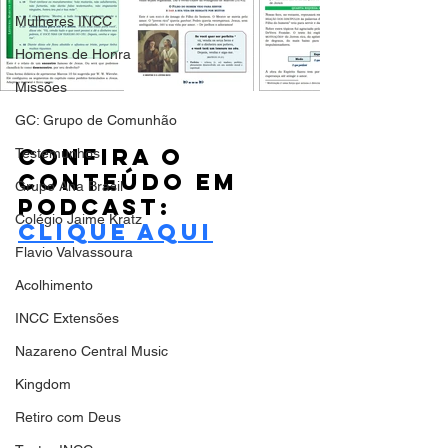
Mulheres INCC
Homens de Honra
Missões
GC: Grupo de Comunhão
confira o 
Testemunhos
conteúdo em 
Grupo Ana Brasil
podcast:
Colégio Jaime Kratz
Clique aqui
Flavio Valvassoura
Acolhimento
INCC Extensões
Nazareno Central Music
Kingdom
Retiro com Deus