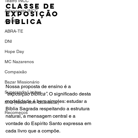
Teatro INCC
Classe De 
Artesanato INCC
Exposição 
Bíblica
ACORD
ABRA-TE
DNI
Hope Day
MC Nazarenos
Compaixão
Bazar Missionário
Nossa proposta de ensino é a 
Superando Limites
“exposição bíblica”
. O significado desta 
modalidade é bem simples: estudar a 
MIQ (Idade com Qualidade)
Bíblia Sagrada respeitando a estrutura 
Recomeços
natural, a mensagem central e a 
vontade do Espírito Santo expressa em 
cada livro que a compõe.