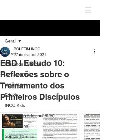
Post
Geral
BOLETIM INCC
Geral
27 de mai. de 2021
EBD I Estudo 10:
Próximos Eventos
Reflexões sobre o
Jornada INCC
Treinamento dos
Voluntários
Primeiros Discípulos
Edulife
INCC Kids
Nazateen (Adolescentes)
JNI (Jovens)
Somos Família