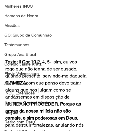
Mulheres INCC
Homens de Honra
Missões
GC: Grupo de Comunhão
Testemunhos
Grupo Ana Brasil
Texto: II Cor 10.2
, 4, 5-  sim, eu vos 
Colégio Jaime Kratz
rogo que não tenha de ser ousado, 
Flavio Valvassoura
quando presente, servindo-me daquela 
FIRMEZA
com que penso devo tratar 
Acolhimento
alguns que nos julgam como se 
INCC Extensões
andássemos em disposição de 
Nazareno Central Music
MUNDANO PROCEDER
. 
Porque as 
armas da nossa milícia não são 
Kingdom
carnais, e sim poderosas em Deus
, 
Retiro com Deus
para destruir fortalezas, anulando nós 