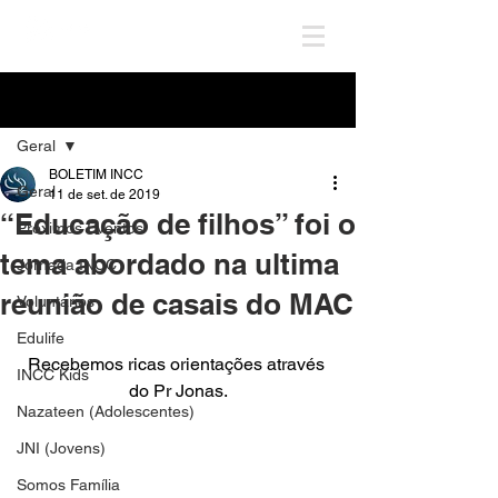
Post
Geral
BOLETIM INCC
Geral
11 de set. de 2019
“Educação de filhos” foi o
Próximos Eventos
tema abordado na ultima
Jornada INCC
reunião de casais do MAC
Voluntários
Edulife
Recebemos ricas orientações através 
INCC Kids
do Pr Jonas.
Nazateen (Adolescentes)
JNI (Jovens)
Somos Família