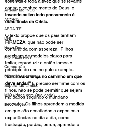
Teatro INCC
sofismas e toda altivez que se levante 
contra o conhecimento de Deus, e 
Artesanato INCC
levando cativo todo pensamento à 
ACORD
obediência de Cristo.
ABRA-TE
O texto propõe que os pais tenham 
DNI
FIRMEZA
, que não pode ser 
Hope Day
confundida com aspereza.  Filhos 
precisam de modelos claros para 
MC Nazarenos
imitar, reproduzir e então temos o 
Compaixão
princípio do ensino pelo exemplo
.
Bazar Missionário
“
Ensina a criança no caminho em que 
deve andar!”
 É preciso ser firme com os 
Superando Limites
filhos, não se pode permitir que sejam 
MIQ (Idade com Qualidade)
moldados segundo o mundano 
proceder. Os filhos aprendem a medida 
Recomeços
em que são desafiados e expostos a 
experiências no dia a dia, como 
frustração, perdão, perda, aprender a 