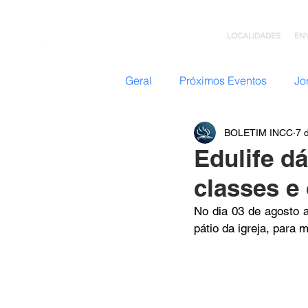
LOCALIDADES
EN
Geral
Próximos Eventos
Jo
BOLETIM INCC
7 
Nazateen (Adolescentes)
Edulife d
classes e
Missões
GC: Grupo de C
No dia 03 de agosto a
pátio da igreja, para 
Flavio Valvassoura
Acolhi
Retiro com Deus
Teatro I