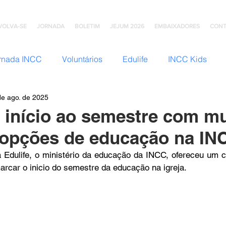
VOLVA-SE
JORNADA
BOLETIM
JEJUM 2026
EMBAIXADORES
CONT
rnada INCC
Voluntários
Edulife
INCC Kids
de ago. de 2025
JNI (Jovens)
Somos Família
Mulheres INCC
Hom
á início ao semestre com mu
 opções de educação na IN
omunhão
Testemunhos
Grupo Ana Brasil
Colégio
 Edulife, o ministério da educação da INCC, ofereceu um 
marcar o inicio do semestre da educação na igreja. 
mento
INCC Extensões
Nazareno Central Music
NCC
Artesanato INCC
ACORD
ABRA-TE
DN