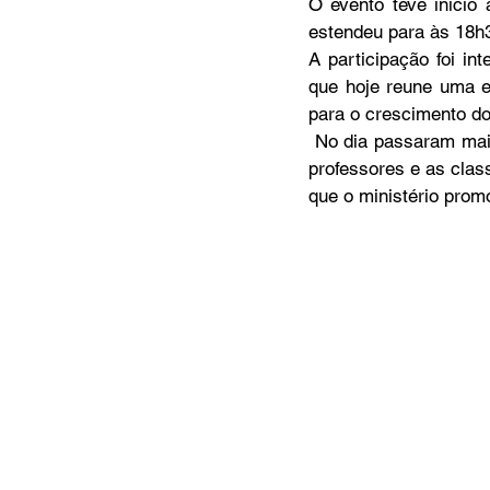
O evento teve iníci
estendeu para às 18h3
A participação foi in
que hoje reune uma e
para o crescimento do 
 No dia passaram mais de 4 mil pessoas pelo pátio que tiveram oportunidades de conhecerem os 
professores e as clas
que o ministério prom