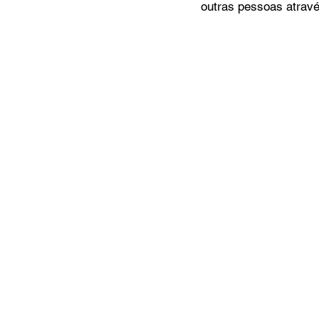
outras pessoas atravé
MC Nazarenos
Compaixã