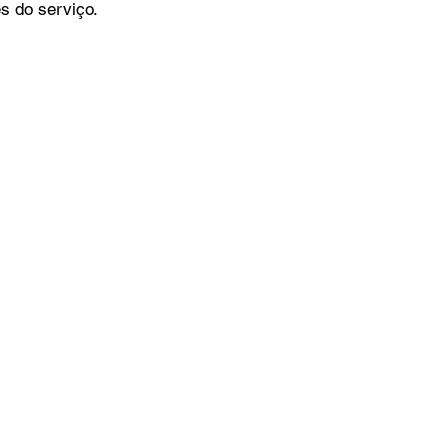
s do serviço.
o
Bazar Missionário