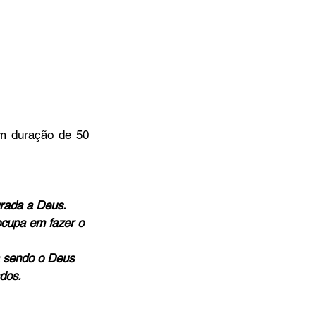
m duração de 50 
grada a Deus.
cupa em fazer o 
a sendo o Deus 
dos.