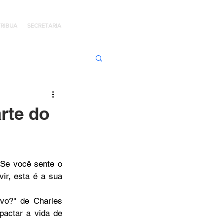
RIBUA
SECRETARIA
ens de Honra
arte do
 Jaime Kratz
 Se você sente o 
r, esta é a sua 
Kingdom
vo?" de Charles 
pactar a vida de 
I
Hope Day