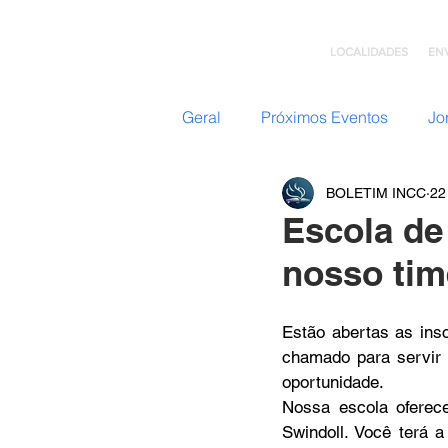
LOCALIDADES
EN
Geral
Próximos Eventos
Jo
BOLETIM INCC
22
Nazateen (Adolescentes)
Escola de
nosso tim
Missões
GC: Grupo de C
Estão abertas as ins
Flavio Valvassoura
chamado para servir 
Acolhi
oportunidade.
Nossa escola oferec
Swindoll. Você terá a
Retiro com Deus
Teatro I