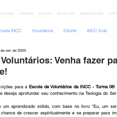
VOLVA-SE
JORNADA
BOLETIM
JEJUM 2026
EMBAIXADORES
CONT
rnada INCC
Voluntários
Edulife
INCC Kids
 de set. de 2025
JNI (Jovens)
Somos Família
Mulheres INCC
Hom
 Voluntários: Venha fazer p
e!
omunhão
Testemunhos
Grupo Ana Brasil
Colégio
crições para a 
Escola de Voluntários da INCC - Turma 06
!
e deseja aprofundar seu conhecimento na Teologia do Servi
mento
INCC Extensões
Nazareno Central Music
e um aprendizado sólido, com base no livro "Eu, um ser
 chance de crescer espiritualmente e se preparar para im
NCC
Artesanato INCC
ACORD
ABRA-TE
DN