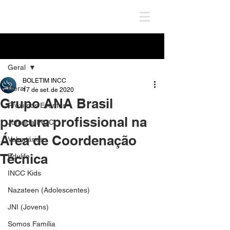
Post
Geral
BOLETIM INCC
Geral
17 de set. de 2020
Grupo ANA Brasil
Próximos Eventos
procura profissional na
Jornada INCC
Área de Coordenação
Voluntários
Técnica
Edulife
INCC Kids
Nazateen (Adolescentes)
JNI (Jovens)
Somos Família