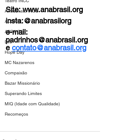
Teatro INCC
Site: www.anabrasil.org
Artesanato INCC
insta:@anabrasilorg 
ACORD
e-mail: 
ABRA-TE
padrinhos@anabrasil.org 
DNI
e 
contato@anabrasil.org
Hope Day
MC Nazarenos
Compaixão
Bazar Missionário
Superando Limites
MIQ (Idade com Qualidade)
Recomeços