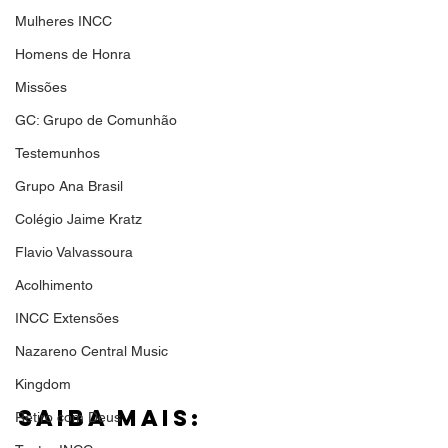
Mulheres INCC
Homens de Honra
Missões
GC: Grupo de Comunhão
Testemunhos
Grupo Ana Brasil
Colégio Jaime Kratz
Flavio Valvassoura
Acolhimento
INCC Extensões
Nazareno Central Music
Kingdom
Saiba mais:
Retiro com Deus