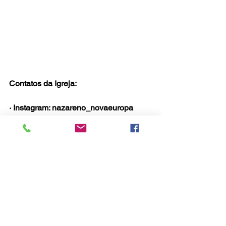
Contatos da Igreja: 
· Instagram: nazareno_novaeuropa
· WhatsApp: 19 98181-0156
· 
inccnovaeuropa@nazareno.com.br
Endereço: Rua Santo Antônio da 
Alegria, 695 – Jardim Nova Europa – 
Campinas/SP – CEP 13040-082