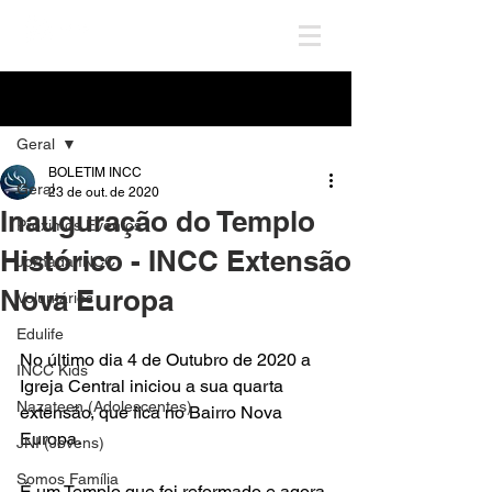
Post
Geral
BOLETIM INCC
Geral
23 de out. de 2020
Inauguração do Templo
Próximos Eventos
Histórico - INCC Extensão
Jornada INCC
Nova Europa
Voluntários
Edulife
No último dia 4 de Outubro de 2020 a 
INCC Kids
Igreja Central iniciou a sua quarta 
Nazateen (Adolescentes)
extensão, que fica no Bairro Nova 
Europa.
JNI (Jovens)
Somos Família
É um Templo que foi reformado e agora 