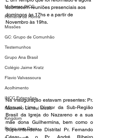
Mulheres INCC
acontecem reuniões presenciais aos 
domingos às 17hs e a partir de 
Homens de Honra
Novembro às 19hs. 
Missões
GC: Grupo de Comunhão
Testemunhos
Grupo Ana Brasil
Colégio Jaime Kratz
Flavio Valvassoura
Acolhimento
INCC Extensões
Na inauguração estavam presentes: Pr. 
Manuel Lima, Diretor da Sub-Região 
Nazareno Central Music
Brasil da Igreja do Nazareno e a sua 
Kingdom
mãe dona Guilhermina, bem como o 
Retiro com Deus
Superintendente Distrital Pr. Fernando 
César e o Pr. André Ribeiro 