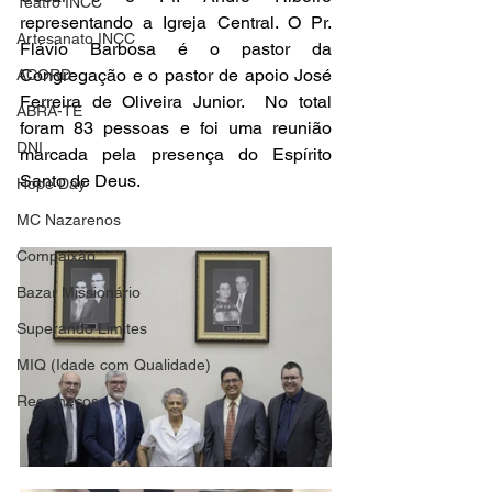
Teatro INCC
representando a Igreja Central. O Pr. 
Artesanato INCC
Flávio Barbosa é o pastor da 
Congregação e o pastor de apoio José 
ACORD
Ferreira de Oliveira Junior.  No total 
ABRA-TE
foram 83 pessoas e foi uma reunião 
DNI
marcada pela presença do Espírito 
Santo de Deus. 
Hope Day
MC Nazarenos
Compaixão
Bazar Missionário
Superando Limites
MIQ (Idade com Qualidade)
Recomeços