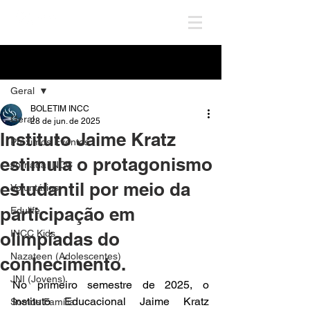
Post
Geral
BOLETIM INCC
Geral
28 de jun. de 2025
Instituto Jaime Kratz
Próximos Eventos
estimula o protagonismo
Jornada INCC
estudantil por meio da
Voluntários
participação em
Edulife
INCC Kids
olimpíadas do
Nazateen (Adolescentes)
conhecimento.
JNI (Jovens)
No primeiro semestre de 2025, o 
Instituto Educacional Jaime Kratz 
Somos Família