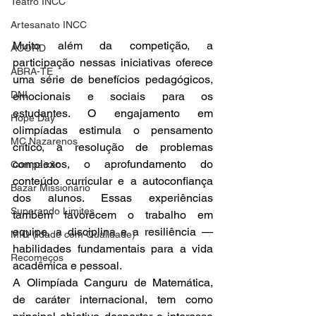
Teatro INCC
Artesanato INCC
Muito além da competição, a 
ACORD
participação nessas iniciativas oferece 
ABRA-TE
uma série de benefícios pedagógicos, 
DNI
emocionais e sociais para os 
estudantes. O engajamento em 
Hope Day
olimpíadas estimula o pensamento 
MC Nazarenos
crítico, a resolução de problemas 
complexos, o aprofundamento do 
Compaixão
conteúdo curricular e a autoconfiança 
Bazar Missionário
dos alunos. Essas experiências 
Superando Limites
também favorecem o trabalho em 
equipe, a disciplina e a resiliência — 
MIQ (Idade com Qualidade)
habilidades fundamentais para a vida 
Recomeços
acadêmica e pessoal.
A Olimpíada Canguru de Matemática, 
de caráter internacional, tem como 