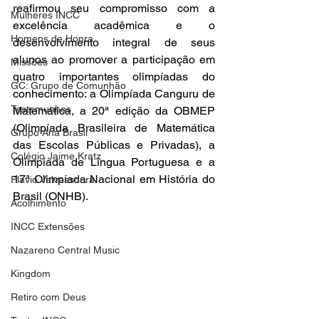
reafirmou seu compromisso com a 
Mulheres INCC
excelência acadêmica e o 
Homens de Honra
desenvolvimento integral de seus 
alunos ao promover a participação em 
Missões
quatro importantes olimpíadas do 
GC: Grupo de Comunhão
conhecimento: a Olimpíada Canguru de 
Testemunhos
Matemática, a 20ª edição da OBMEP 
(Olimpíada Brasileira de Matemática 
Grupo Ana Brasil
das Escolas Públicas e Privadas), a 
Colégio Jaime Kratz
Olimpíada de Língua Portuguesa e a 
17ª Olimpíada Nacional em História do 
Flavio Valvassoura
Brasil (ONHB).
Acolhimento
INCC Extensões
Nazareno Central Music
Kingdom
Retiro com Deus