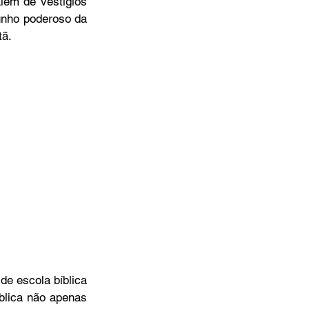
lém de vestígios 
nho poderoso da 
tã.
blica não apenas 