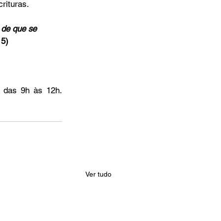
rituras.
 de que se 
15)
Horário: Segunda a quinta-feira, das 9h às 12h e das 13h às 17h. Sexta-feira, das 9h às 12h. 
Ver tudo