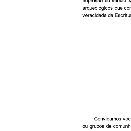
impressa do seculo 
arqueológicos que co
veracidade da Escritu
	Convidamos você a organizar uma visita com sua família, ministério, classe de escola bíblica 
ou grupos de comunhão