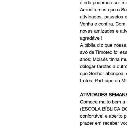
ainda podemos ser mui
Acreditamos que o Sen
atividades, passeios 
MC Nazarenos
Compaixã
Venha e confira. Com 
novas amizades e ativ
agradável! 
A bíblia diz que noss
avó de Timóteo foi es
anos; Moisés tinha mu
delegar tarefas a out
que Senhor abençoa, c
frutos. Participe do M
ATIVIDADES SEMAN
Comece muito bem a 
(ESCOLA BÍBLICA DOM
confortável e aberto p
prazer em receber voc