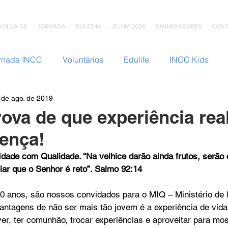
VOLVA-SE
JORNADA
BOLETIM
JEJUM 2026
EMBAIXADORES
CONT
rnada INCC
Voluntários
Edulife
INCC Kids
 de ago. de 2019
JNI (Jovens)
Somos Família
Mulheres INCC
Hom
rova de que experiência re
rença!
omunhão
Testemunhos
Grupo Ana Brasil
Colégio
Idade com Qualidade. “Na velhice darão ainda frutos, serão 
iar que o Senhor é reto”. Salmo 92:14
mento
INCC Extensões
Nazareno Central Music
0 anos, são nossos convidados para o MIQ – Ministério de
ntagens de não ser mais tão jovem é a experiência de vid
er, ter comunhão, trocar experiências e aproveitar para mos
NCC
Artesanato INCC
ACORD
ABRA-TE
DN