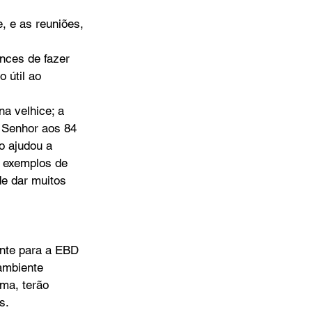
, e as reuniões, 
nces de fazer 
 útil ao 
a velhice; a 
 Senhor aos 84 
o ajudou a 
s exemplos de 
de dar muitos 
nte para a EBD 
mbiente 
rma, terão 
s.