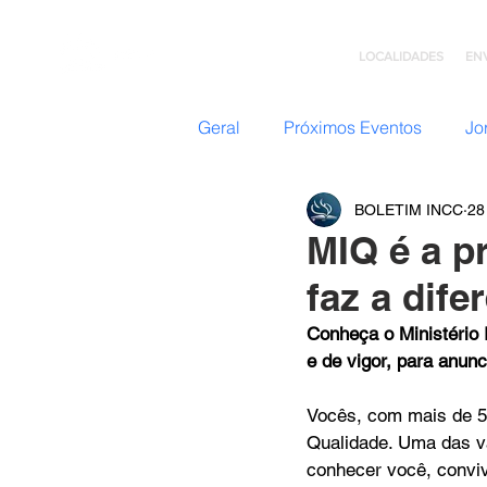
LOCALIDADES
EN
Geral
Próximos Eventos
Jo
BOLETIM INCC
28
Nazateen (Adolescentes)
MIQ é a p
faz a dife
Missões
GC: Grupo de C
Conheça o Ministério 
e de vigor, para anunc
Flavio Valvassoura
Acolhi
Vocês, com mais de 5
Qualidade. Uma das va
conhecer você, conviv
Retiro com Deus
Teatro I