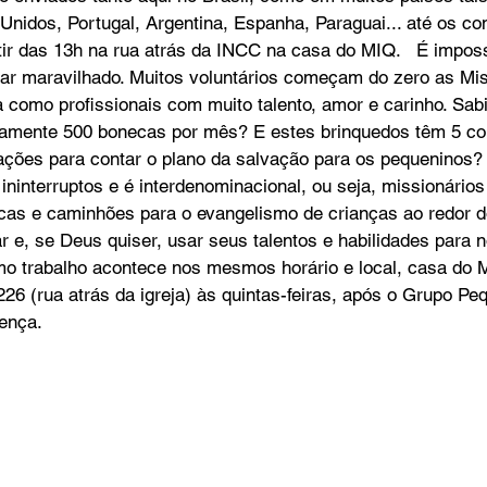
 Unidos, Portugal, Argentina, Espanha, Paraguai... até os con
ir das 13h na rua atrás da INCC na casa do MIQ.   É imposs
icar maravilhado. Muitos voluntários começam do zero as Mi
como profissionais com muito talento, amor e carinho. Sab
amente 500 bonecas por mês? E estes brinquedos têm 5 co
ações para contar o plano da salvação para os pequeninos?
ininterruptos e é interdenominacional, ou seja, missionários
ecas e caminhões para o evangelismo de crianças ao redor 
 e, se Deus quiser, usar seus talentos e habilidades para n
mo trabalho acontece nos mesmos horário e local, casa do 
26 (rua atrás da igreja) às quintas-feiras, após o Grupo Pe
ença.