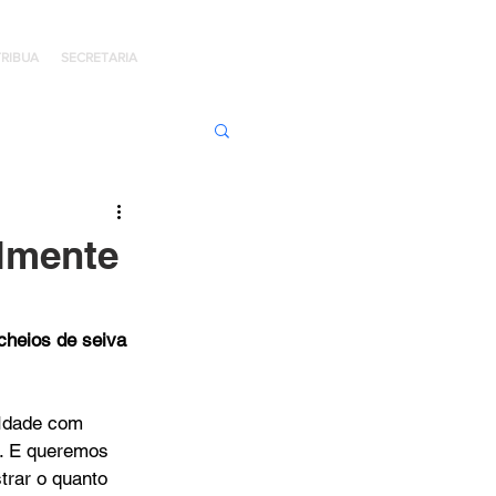
RIBUA
SECRETARIA
ens de Honra
almente
 Jaime Kratz
cheios de seiva 
Kingdom
 Idade com 
a. E queremos 
trar o quanto 
I
Hope Day