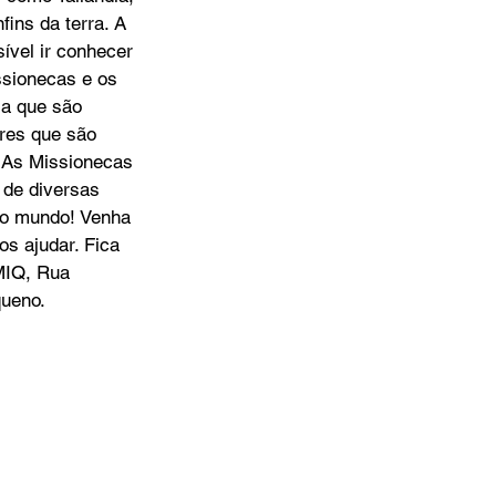
fins da terra. A 
ível ir conhecer 
ssionecas e os 
ia que são 
res que são 
 As Missionecas 
 de diversas 
do mundo! Venha 
os ajudar. Fica 
MIQ, Rua 
queno.