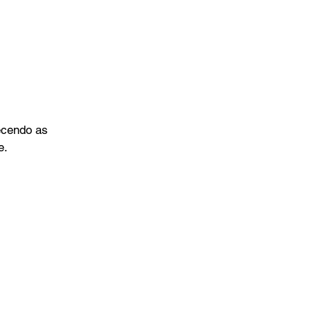
ecendo as 
e.