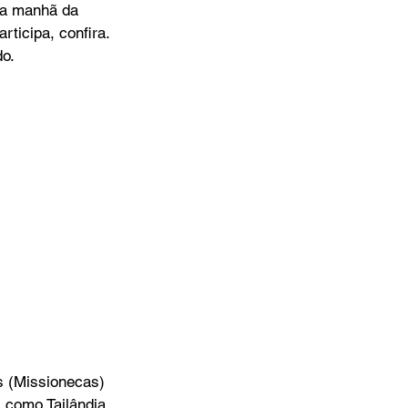
da manhã da 
ticipa, confira. 
do.
s (Missionecas) 
 como Tailândia, 