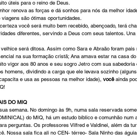
to úteis para o reino de Deus.
hor renova as forças e dá sonhos para nós da melhor idade
e viagens são ótimas oportunidades. 
o
Bazar Missionário
certeza você será muito bem recebido, abençoado, terá cha
idades diferentes, servindo a Deus com seus talentos. Una o
a velhice será ditosa. Assim como Sara e Abraão foram pais n
sencial na sua formação cristã; Ana amava estar na casa do
ito vigor aos 80 anos e seu sogro Jetro com sua sabedoria 
ros homens, dividindo a carga que ele levava sozinho (algun
apacita e usa as pessoas na melhor idade), 
você
 ainda po
IQ! 
AIS DO MIQ
sua semana. No domingo às 9h, numa sala reservada some
INICAL) do MIQ, há um estudo bíblico e comunhão num a
ara perguntas. Os professores Vilfred e Valdinei, além da tu
ê. Nossa sala fica ali no CEN- térreo- Sala Ninho das águia