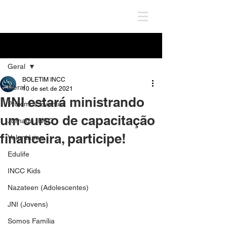
Post
Geral
BOLETIM INCC
Geral
10 de set. de 2021
MNI estará ministrando
Próximos Eventos
um curso de capacitação
Jornada INCC
financeira, participe!
Voluntários
Edulife
INCC Kids
Nazateen (Adolescentes)
JNI (Jovens)
Somos Família