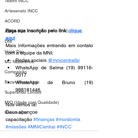
Teatro INCC
Artesanato INCC
ACORD
Faça sua inscrição pelo link: 
clique 
ABRA-TE
aqui
DNI
Mais informações entrando em contato 
Hope Day
com a equipe da MNI:
Redes sociais 
@mnicentralbr
MC Nazarenos
WhatsApp de Selma (19) 99116-
Compaixão
5017 
Bazar Missionário
WhatsApp de Bruno (19) 
988181446.
Superando Limites
MIQ (Idade com Qualidade)
Nos vemos lá!
Deus abençoe 
Recomeços
capacitação 
#finanças
#mordomia
#missões
#MNICentral
#INCC