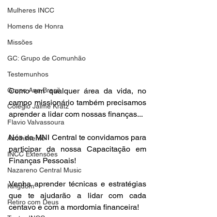
Mulheres INCC
Homens de Honra
Missões
GC: Grupo de Comunhão
Testemunhos
Grupo Ana Brasil
Como em qualquer área da vida, no 
campo missionário também precisamos 
Colégio Jaime Kratz
aprender a lidar com nossas finanças...
Flavio Valvassoura
Nós da MNI Central te convidamos para 
Acolhimento
participar da nossa Capacitação em 
INCC Extensões
Finanças Pessoais! 
Nazareno Central Music
Venha aprender técnicas e estratégias 
Kingdom
que te ajudarão a lidar com cada 
Retiro com Deus
centavo e com a mordomia financeira!