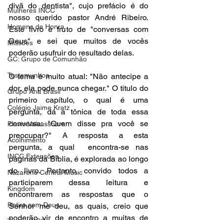
divã do dentista", cujo prefácio é do 
Mulheres INCC
nosso querido pastor André Ribeiro. 
Homens de Honra
Este livro é fruto de "conversas com 
Deus" e sei que muitos de vocês 
Missões
poderão usufruir do resultado delas. 
GC: Grupo de Comunhão
Testemunhos
O tema é muito atual: "Não antecipe a 
dor, ela pode nunca chegar." O título do 
Grupo Ana Brasil
primeiro capítulo, o qual é uma 
Colégio Jaime Kratz
pergunta, dá a tônica de toda essa 
conversa: "Quem disse pra você se 
Flavio Valvassoura
preocupar?" A resposta a esta 
Acolhimento
pergunta, a qual  encontra-se nas 
INCC Extensões
páginas da Bíblia, é explorada ao longo 
do livro. Portanto, convido todos a 
Nazareno Central Music
participarem dessa leitura e 
Kingdom
encontrarem as respostas que o  
Retiro com Deus
Senhor me deu, as quais, creio que 
poderão vir de encontro a muitas de 