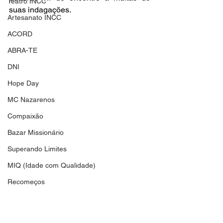
Teatro INCC
suas indagações.
Artesanato INCC
ACORD
ABRA-TE
DNI
Hope Day
MC Nazarenos
Compaixão
Bazar Missionário
Superando Limites
MIQ (Idade com Qualidade)
Recomeços