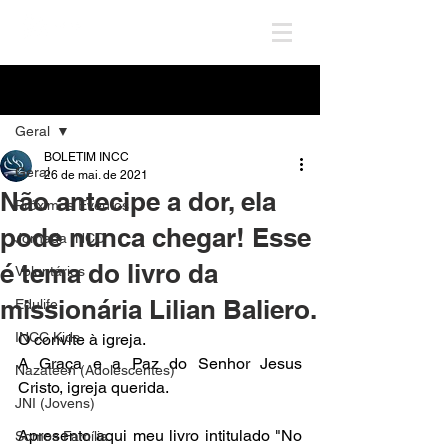
Post
Geral
BOLETIM INCC
Geral
26 de mai. de 2021
Não antecipe a dor, ela
Próximos Eventos
pode nunca chegar! Esse
Jornada INCC
é tema do livro da
Voluntários
missionária Lilian Baliero.
Edulife
INCC Kids
O convite à igreja.
A Graça e a Paz do Senhor Jesus 
Nazateen (Adolescentes)
Cristo, igreja querida. 
JNI (Jovens)
Apresento aqui meu livro intitulado "No 
Somos Família