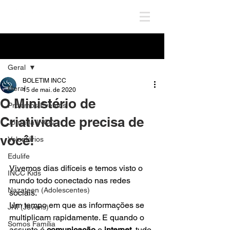
Post
Geral
BOLETIM INCC
Geral
15 de mai. de 2020
O Ministério de
Próximos Eventos
Criatividade precisa de
Jornada INCC
você!
Voluntários
Edulife
Vivemos dias difíceis e temos visto o 
INCC Kids
mundo todo conectado nas redes 
Nazateen (Adolescentes)
sociais.
Um tempo em que as informações se 
JNI (Jovens)
multiplicam rapidamente. E quando o 
Somos Família
assunto é 
comunicação
 e 
internet
, tudo 