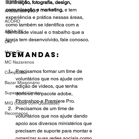
Teatro INCC
iluminação, fotografia, design, 
comunicação e marketing,
 e tem 
Artesanato INCC
experiência e prática nessas áreas, 
ACORD
como também se identifica com a 
ABRA-TE
identidade visual e o trabalho que a 
Igreja tem desenvolvido, fale conosco. 
DNI
Hope Day
Demandas:
MC Nazarenos
Precisamos formar um time de 
Compaixão
voluntários que nos ajude com 
Bazar Missionário
edição de videos, que tenha 
Superando Limites
domínio no pacote adobe, 
Photoshop e Premiere Pro.
MIQ (Idade com Qualidade)
Precisamos de um time de 
Recomeços
voluntários que nos ajude dando 
apoio aos diversos ministérios que 
precisam de suporte para montar e 
organizar suas redes sociais como 