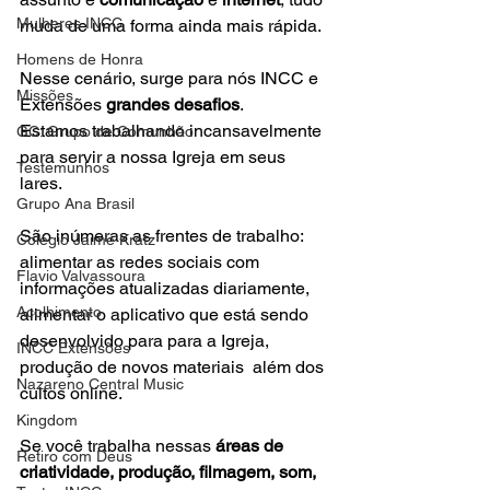
Mulheres INCC
muda de uma forma ainda mais rápida. 
Homens de Honra
Nesse cenário, surge para nós INCC e 
Missões
Extensões 
grandes desafios
. 
Estamos trabalhando incansavelmente 
GC: Grupo de Comunhão
para servir a nossa Igreja em seus 
Testemunhos
lares.
Grupo Ana Brasil
São inúmeras as frentes de trabalho: 
Colégio Jaime Kratz
alimentar as redes sociais com 
Flavio Valvassoura
informações atualizadas diariamente, 
Acolhimento
alimentar o aplicativo que está sendo 
desenvolvido para para a Igreja, 
INCC Extensões
produção de novos materiais  além dos 
Nazareno Central Music
cultos online. 
Kingdom
Se você trabalha nessas 
áreas de 
Retiro com Deus
criatividade, produção, filmagem, som, 