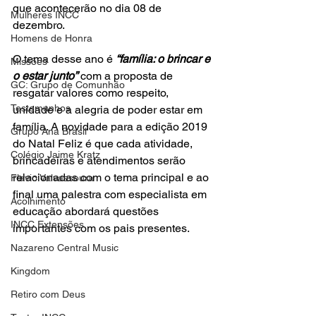
que acontecerão no dia 08 de 
Mulheres INCC
dezembro.
Homens de Honra
O tema desse ano é 
“família: o brincar e 
Missões
o estar junto”
 com a proposta de 
GC: Grupo de Comunhão
resgatar valores como respeito, 
Testemunhos
unidade e a alegria de poder estar em 
família. A novidade para a edição 2019 
Grupo Ana Brasil
do Natal Feliz é que cada atividade, 
Colégio Jaime Kratz
brincadeiras e atendimentos serão 
relacionadas com o tema principal e ao 
Flavio Valvassoura
final uma palestra com especialista em 
Acolhimento
educação abordará questões 
INCC Extensões
importantes com os pais presentes.
Nazareno Central Music
Kingdom
Retiro com Deus