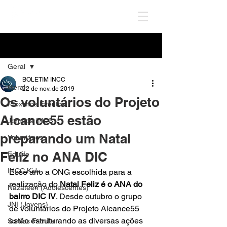
Post
Geral
BOLETIM INCC
Geral
22 de nov. de 2019
Os voluntários do Projeto
Próximos Eventos
Alcance55 estão
Jornada INCC
preparando um Natal
Voluntários
Feliz no ANA DIC
Edulife
INCC Kids
Esse ano a ONG escolhida para a 
realização do 
Natal Feliz é o ANA do 
Nazateen (Adolescentes)
bairro DIC IV
. Desde outubro o grupo 
JNI (Jovens)
de voluntários do Projeto Alcance55 
estão estruturando as diversas ações 
Somos Família