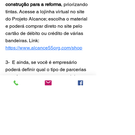
construção para a reforma
, priorizando 
tintas. Acesse a lojinha virtual no site 
do Projeto Alcance; escolha o material 
e poderá comprar direto no site pelo 
cartão de débito ou crédito de várias 
bandeiras. Link: 
https://www.alcance55org.com/shop
3-  E ainda, se você é empresário 
poderá definir qual o tipo de parcerias 
quer fazer: com eventos especiais no 
seu estabelecimento, apoio financeiro, 
doação de material, doação de mão de 
obra especializada, patrocínio de 
eventos esportivos e outros. Veja mais: 
https://www.alcance55org.com/support-
us
Fique atento às novidades no boletim 