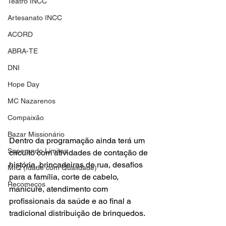
Teatro INCC
Artesanato INCC
ACORD
ABRA-TE
DNI
Hope Day
MC Nazarenos
Compaixão
Bazar Missionário
Dentro da programação ainda terá um 
Superando Limites
circuito com atividades de contação de 
história, brincadeiras de rua, desafios 
MIQ (Idade com Qualidade)
para a família, corte de cabelo, 
Recomeços
manicure, atendimento com 
profissionais da saúde e ao final a 
tradicional distribuição de brinquedos.