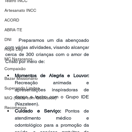
Teatro INCC
Artesanato INCC
ACORD
ABRA-TE
DNI
	Preparamos um dia abençoado 
com várias atividades, visando alcançar 
Hope Day
cerca de 300 crianças com o amor de 
MC Nazarenos
Cristo por meio de:
Compaixão
Momentos de Alegria e Louvor:
Bazar Missionário
Recreação animada e 
Superando Limites
apresentações inspiradoras de 
dança e teatro com o Grupo IDE 
MIQ (Idade com Qualidade)
(Nazateen).
Recomeços
Cuidado e Serviço: 
Pontos de 
atendimento médico e 
odontológico para a promoção da 