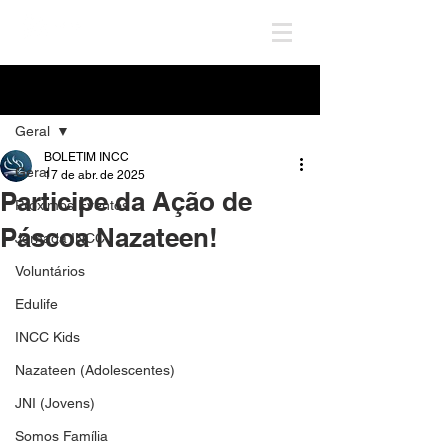
Post
Geral
BOLETIM INCC
Geral
17 de abr. de 2025
Participe da Ação de
Próximos Eventos
Páscoa Nazateen!
Jornada INCC
Voluntários
Edulife
INCC Kids
Nazateen (Adolescentes)
JNI (Jovens)
Somos Família