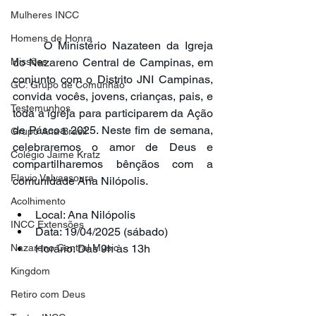
Mulheres INCC
Homens de Honra
	O Ministério Nazateen da Igreja 
Missões
do Nazareno Central de Campinas, em 
conjunto com o Distrito JNI Campinas, 
GC: Grupo de Comunhão
convida vocês, jovens, crianças, pais, e 
Testemunhos
toda a igreja para participarem da Ação 
de Páscoa 2025. Neste fim de semana, 
Grupo Ana Brasil
celebraremos o amor de Deus e 
Colégio Jaime Kratz
compartilharemos bênçãos com a 
Flavio Valvassoura
comunidade Ana Nilópolis. 
Acolhimento
Local: Ana Nilópolis
INCC Extensões
Data: 19/04/2025 (sábado)
Nazareno Central Music
Horário: Das 9h às 13h
Kingdom
Retiro com Deus