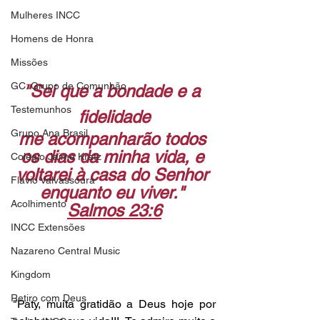
Mulheres INCC
Homens de Honra
Missões
GC: Grupo de Comunhão
"Sei que a bondade e a 
Testemunhos
fidelidade
Grupo Ana Brasil
me acompanharão todos 
os dias da minha vida, e 
Colégio Jaime Kratz
voltarei à casa do Senhor 
Flavio Valvassoura
enquanto eu viver." 
Acolhimento
Salmos 23:6
INCC Extensões
Nazareno Central Music
Kingdom
Retiro com Deus
"Paty, muita gratidão a Deus hoje por 