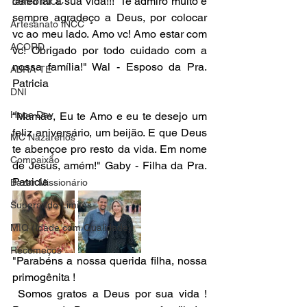
celebrar a sua vida!!!  Te admiro muito e 
Teatro INCC
sempre agradeço a Deus, por colocar 
Artesanato INCC
vc ao meu lado. Amo vc! Amo estar com 
ACORD
vc! Obrigado por todo cuidado com a 
nossa família!" Wal - Esposo da Pra. 
ABRA-TE
Patricia
DNI
Hope Day
"Mamãe, Eu te Amo e eu te desejo um 
feliz aniversário, um beijão. E que Deus 
MC Nazarenos
te abençoe pro resto da vida. Em nome 
Compaixão
de Jesus, amém!" Gaby - Filha da Pra. 
Patricia
Bazar Missionário
Superando Limites
MIQ (Idade com Qualidade)
Recomeços
"Parabéns a nossa querida filha, nossa 
primogênita ! 
 Somos gratos a Deus por sua vida ! 