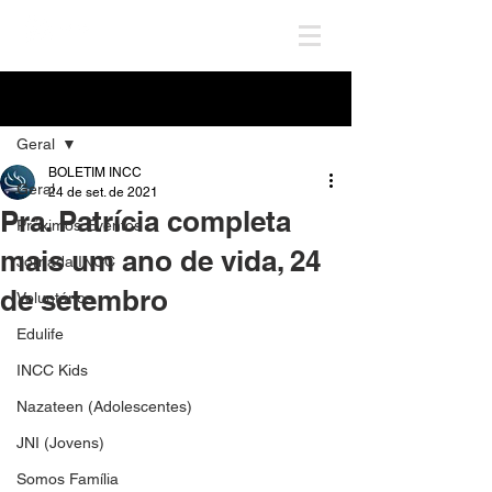
Post
Geral
BOLETIM INCC
Geral
24 de set. de 2021
Pra. Patrícia completa
Próximos Eventos
mais um ano de vida, 24
Jornada INCC
de setembro
Voluntários
Edulife
INCC Kids
Nazateen (Adolescentes)
JNI (Jovens)
Somos Família