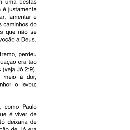
m uma destas 
 é justamente 
r, lamentar e 
s caminhos do 
s que não se 
voção a Deus.
tremo, perdeu 
tuação era tão 
deplorável que até a própria mulher o incentivou a amaldiçoar a Deus (veja Jó 2:9). 
meio à dor, 
hor o levou; 
, como Paulo 
ue é viver de 
ó deixaria de 
ção de Jó era 