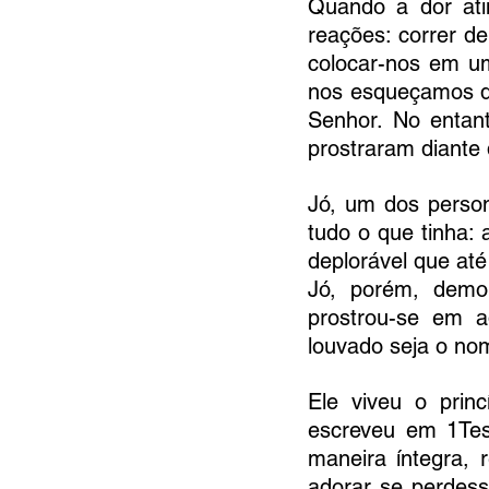
Quando a dor at
reações: correr d
colocar-nos em um
nos esqueçamos da
Senhor. No entant
prostraram diante
​Jó, um dos perso
tudo o que tinha: a
Jó, porém, demo
prostrou-se em a
louvado seja o no
​Ele viveu o prin
escreveu em 1Tess
maneira íntegra, 
adorar se perdess