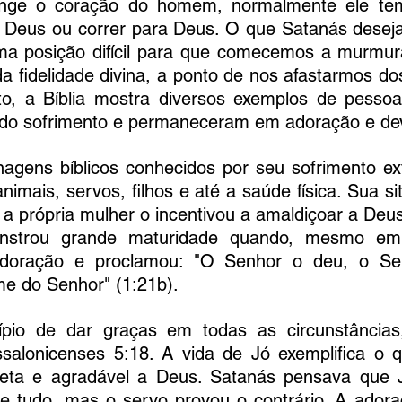
inge o coração do homem, normalmente ele te
e Deus ou correr para Deus. O que Satanás deseja
a posição difícil para que comecemos a murmura
 fidelidade divina, a ponto de nos afastarmos do
o, a Bíblia mostra diversos exemplos de pessoa
 do sofrimento e permaneceram em adoração e de
nagens bíblicos conhecidos por seu sofrimento ex
nimais, servos, filhos e até a saúde física. Sua si
nstrou grande maturidade quando, mesmo em 
doração e proclamou: "O Senhor o deu, o Sen
me do Senhor" (1:21b).
cípio de dar graças em todas as circunstâncias
alonicenses 5:18. A vida de Jó exemplifica o q
reta e agradável a Deus. Satanás pensava que J
e tudo, mas o servo provou o contrário. A adora