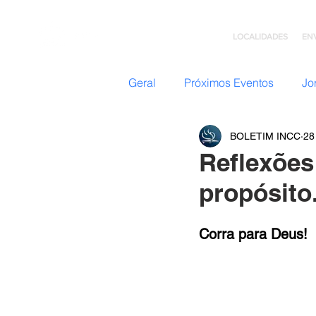
LOCALIDADES
EN
Geral
Próximos Eventos
Jo
BOLETIM INCC
28
Nazateen (Adolescentes)
Reflexões
propósito
Missões
GC: Grupo de C
Corra para Deus!
Flavio Valvassoura
Acolhi
Retiro com Deus
Teatro I