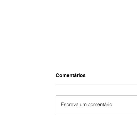
Comentários
Escreva um comentário
FV Cast especial: Lições
que o ministério ensina.