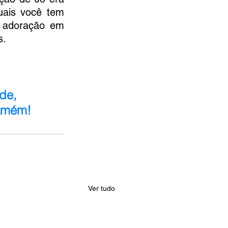
uais você tem 
 adoração em 
s.
de, 
 amém!
Ver tudo