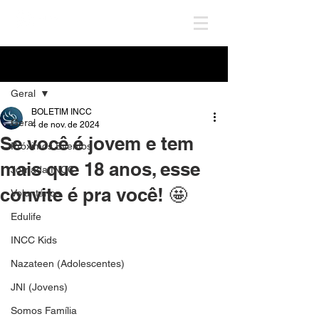
Post
Geral
BOLETIM INCC
Geral
4 de nov. de 2024
Se você é jovem e tem
Próximos Eventos
mais que 18 anos, esse
Jornada INCC
convite é pra você! 🤩
Voluntários
Edulife
INCC Kids
Nazateen (Adolescentes)
JNI (Jovens)
Somos Família