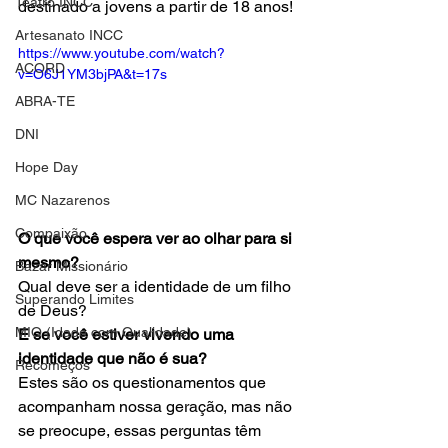
Teatro INCC
destinado a jovens a partir de 18 anos!
Artesanato INCC
https://www.youtube.com/watch?
ACORD
v=O6J1YM3bjPA&t=17s 
ABRA-TE
DNI
Hope Day
MC Nazarenos
Compaixão
O que você espera ver ao olhar para si 
mesmo? 
Bazar Missionário
Qual deve ser a identidade de um filho 
Superando Limites
de Deus? 
MIQ (Idade com Qualidade)
E se você estiver vivendo uma 
identidade que não é sua? 
Recomeços
Estes são os questionamentos que 
acompanham nossa geração, mas não 
se preocupe, essas perguntas têm 