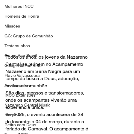
Mulheres INCC
Homens de Honra
Missões
GC: Grupo de Comunhão
Testemunhos
Grupo Ana Brasil
Todos os anos, os jovens da Nazareno 
Central se reúnem no Acampamento 
Colégio Jaime Kratz
Nazareno em Serra Negra para um 
Flavio Valvassoura
tempo de busca a Deus, adoração, 
ensino e comunhão. 
Acolhimento
São dias intensos e transformadores, 
INCC Extensões
onde os acampantes viverão uma 
Nazareno Central Music
experiência única. 
Em 2025, o evento acontecerá de 28 
Kingdom
de fevereiro a 04 de março, durante o 
Retiro com Deus
feriado de Carnaval. O acampamento é 