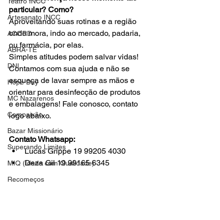
Teatro INCC
particular? Como? 
Artesanato INCC
Aproveitando suas rotinas e a região 
onde mora, indo ao mercado, padaria, 
ACORD
ou farmácia, por elas. 
ABRA-TE
Simples atitudes podem salvar vidas! 
DNI
Contamos com sua ajuda e não se 
esqueça de lavar sempre as mãos e 
Hope Day
orientar para desinfecção de produtos 
MC Nazarenos
e embalagens! Fale conosco, contato 
Compaixão
logo abaixo.
Bazar Missionário
Contato Whatsapp:
Superando Limites
Lucas Grippe 19 99205 4030
Deza Gil 19 99165 6345
MIQ (Idade com Qualidade)
Recomeços