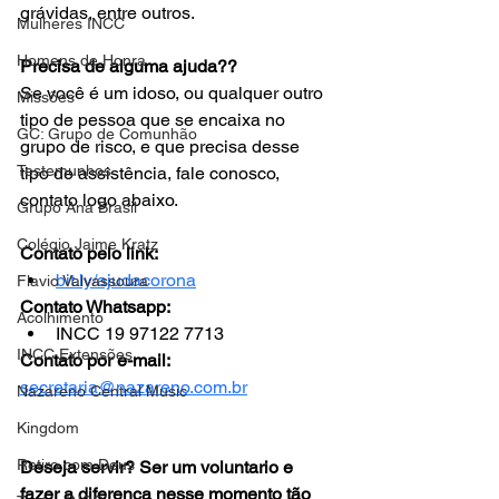
grávidas, entre outros. 
Mulheres INCC
Homens de Honra
Precisa de alguma ajuda??
Se você é um idoso, ou qualquer outro 
Missões
tipo de pessoa que se encaixa no 
GC: Grupo de Comunhão
grupo de risco, e que precisa desse 
Testemunhos
tipo de assistência, fale conosco, 
contato logo abaixo.
Grupo Ana Brasil
Colégio Jaime Kratz
Contato pelo link:
bit.ly/ajudacorona
Flavio Valvassoura
Contato Whatsapp:
Acolhimento
INCC 19 97122 7713
INCC Extensões
Contato por e-mail:
secretaria@nazareno.com.br
Nazareno Central Music
Kingdom
Retiro com Deus
Deseja servir? Ser um voluntario e 
fazer a diferença nesse momento tão 