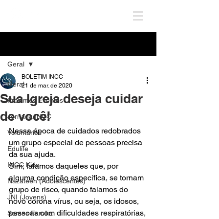
Post
Geral
BOLETIM INCC
Geral
21 de mar. de 2020
Sua Igreja deseja cuidar
Próximos Eventos
de você!
Jornada INCC
Nessa época de cuidados redobrados 
Voluntários
um grupo especial de pessoas precisa 
Edulife
da sua ajuda. 
INCC Kids
Sim, falamos daqueles que, por 
alguma condição específica, se tornam 
Nazateen (Adolescentes)
grupo de risco, quando falamos do 
JNI (Jovens)
novo corona vírus, ou seja, os idosos, 
pessoas com dificuldades respiratórias, 
Somos Família