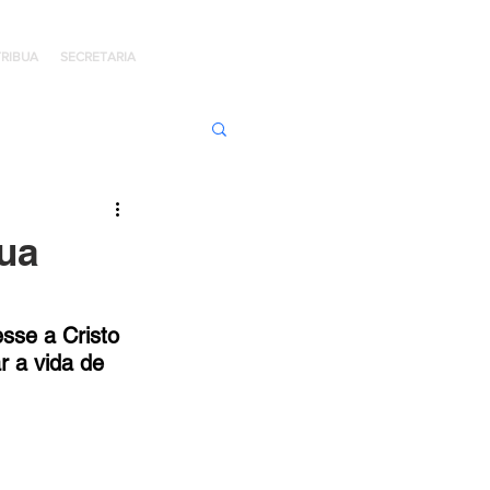
RIBUA
SECRETARIA
ens de Honra
sua
 Jaime Kratz
sse a Cristo 
 a vida de 
Kingdom
I
Hope Day