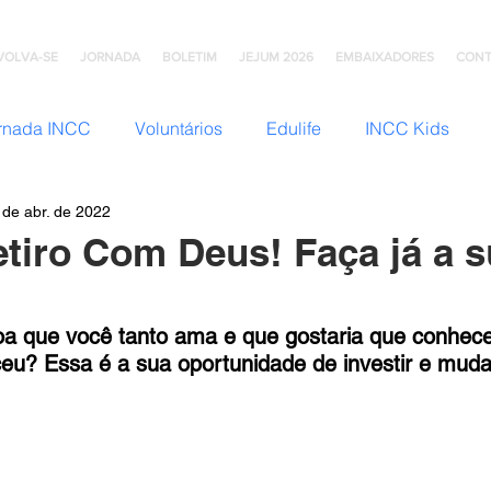
VOLVA-SE
JORNADA
BOLETIM
JEJUM 2026
EMBAIXADORES
CONT
rnada INCC
Voluntários
Edulife
INCC Kids
 de abr. de 2022
JNI (Jovens)
Somos Família
Mulheres INCC
Hom
etiro Com Deus! Faça já a 
omunhão
Testemunhos
Grupo Ana Brasil
Colégio
a que você tanto ama e que gostaria que conhece
u? Essa é a sua oportunidade de investir e mudar
mento
INCC Extensões
Nazareno Central Music
NCC
Artesanato INCC
ACORD
ABRA-TE
DN