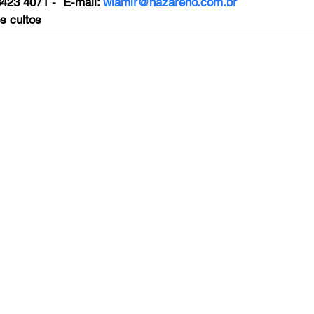
8423 4071 -  E-mail: 
wlamir@nazareno.com.br
s cultos