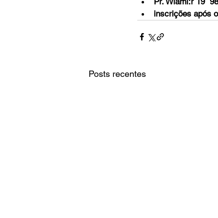
Pr. Wlami:r 19  9
inscrições após o
Posts recentes