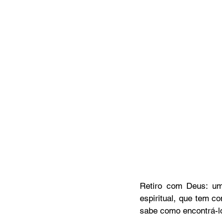
MC Nazarenos
Compaixã
Retiro com Deus: uma
espiritual, que tem c
sabe como encontrá-l