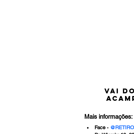
vai do
Acamp
Mais informações:
Face - 
@RETIR