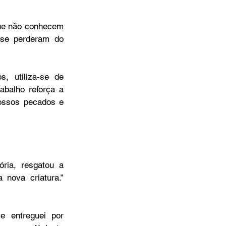
que não conhecem 
se perderam do 
 utiliza-se de 
abalho reforça a 
ossos pecados e 
ria, resgatou a 
minha alegria e me fez uma nova criatura.” 
e entreguei por 