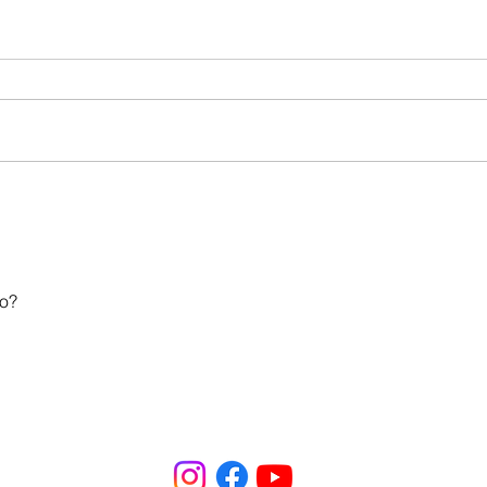
Nazateen: Sexta é dia de
Vem 
Brothers & Rosa na INCC!
Enco
Mulh
ro?