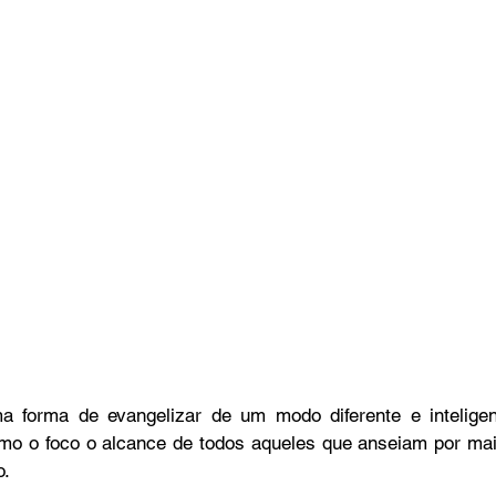
o
Bazar Missionário
 forma de evangelizar de um modo diferente e inteligen
omo o foco o alcance de todos aqueles que anseiam por ma
o.