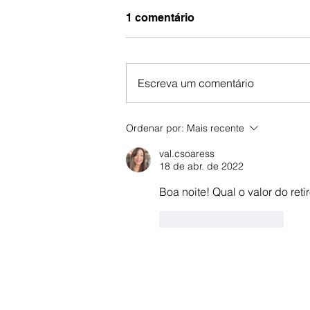
1 comentário
Escreva um comentário
Pré-Conferência Ouse
Ordenar por:
Mais recente
Sonhar: um tempo de
val.csoaress
renovo e esperança.
18 de abr. de 2022
Boa noite! Qual o valor do reti
Curtir
Responder