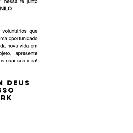
 nessa fé junto 
NILO
oluntários que 
ma oportunidade 
da nova vida em 
jeto, apresente 
Cristo a um amigo e deixe Deus usar sua vida! 
m Deus 
sso 
rk 