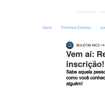
LOCALIDADES
EN
Geral
Próximos Eventos
Jo
BOLETIM INCC
14
Nazateen (Adolescentes)
Vem aí: R
inscrição!
Missões
GC: Grupo de C
Sabe aquela pesso
como você conhece
alguém! 
Flavio Valvassoura
Acolhi
Retiro com Deus
Teatro I