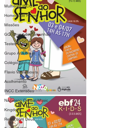
Mulheres INCC
Homens de Honra
Missões
GC: Grupo de Comunhão
Testemunhos
Grupo Ana Brasil
Colégio Jaime Kratz
Flavio Valvassoura
Acolhimento
INCC Extensões
Nazareno Central Music
Kingdom
Retiro com Deus