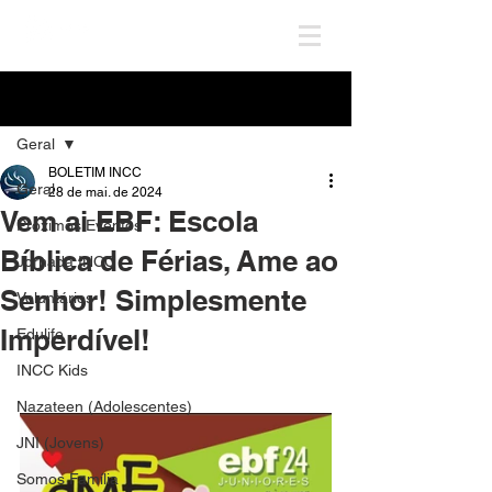
Post
Geral
BOLETIM INCC
Geral
28 de mai. de 2024
Vem ai EBF: Escola
Próximos Eventos
Bíblica de Férias, Ame ao
Jornada INCC
Senhor! Simplesmente
Voluntários
Imperdível!
Edulife
INCC Kids
Nazateen (Adolescentes)
JNI (Jovens)
Somos Família