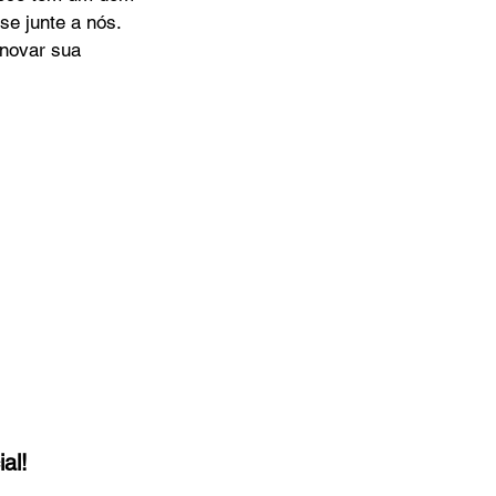
e junte a nós. 
enovar sua 
al!