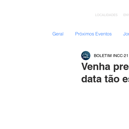
LOCALIDADES
EN
Geral
Próximos Eventos
Jo
BOLETIM INCC
21
Nazateen (Adolescentes)
Venha pre
data tão e
Missões
GC: Grupo de C
Flavio Valvassoura
Acolhi
Retiro com Deus
Teatro I