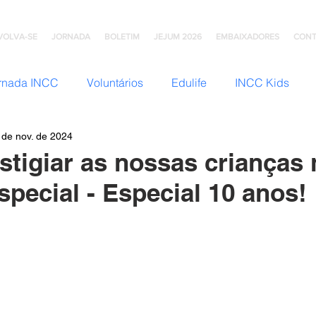
VOLVA-SE
JORNADA
BOLETIM
JEJUM 2026
EMBAIXADORES
CONT
rnada INCC
Voluntários
Edulife
INCC Kids
 de nov. de 2024
JNI (Jovens)
Somos Família
Mulheres INCC
Hom
stigiar as nossas crianças 
special - Especial 10 anos!
omunhão
Testemunhos
Grupo Ana Brasil
Colégio
mento
INCC Extensões
Nazareno Central Music
NCC
Artesanato INCC
ACORD
ABRA-TE
DN