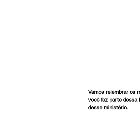
MC Nazarenos
Compaixã
Vamos relembrar os m
você fez parte dessa 
desse ministério.