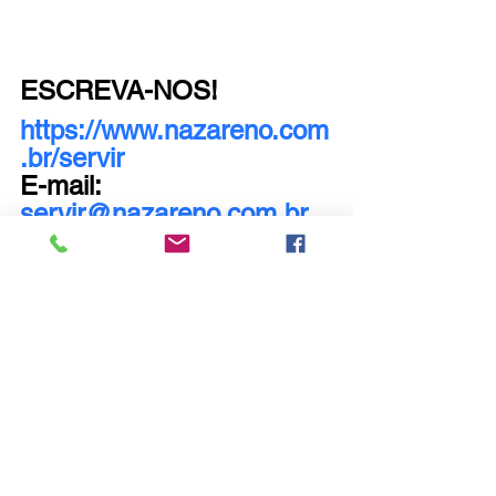
ESCREVA-NOS!
https://www.nazareno.com
.br/servir
E-mail: 
servir@nazareno.com.br
Nossa igreja conta com o apoio de 
muitos voluntários, são inúmeras as 
áreas onde se pode servir: precisamos 
de voluntários em todos os 
departamentos e ministérios.
Departamento infantil conta com 
pessoas talentosas em diversas áreas, 
professores educadores, pessoas que 
podem contribuir na parte artística 