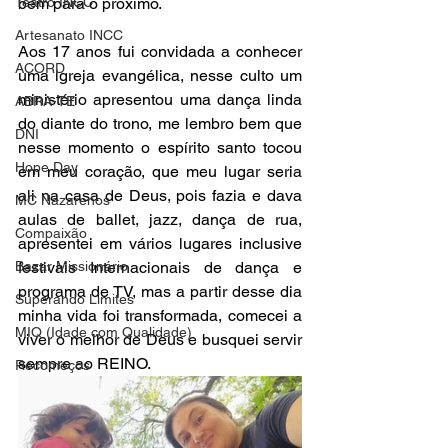
bem para o próximo.
Teatro INCC
Artesanato INCC
Aos 17 anos fui convidada a conhecer 
ACORD
uma igreja evangélica, nesse culto um 
ministério apresentou uma dança linda 
ABRA-TE
do diante do trono, me lembro bem que 
DNI
nesse momento o espírito santo tocou 
Hope Day
em meu coração, que meu lugar seria 
ali na casa de Deus, pois fazia e dava 
MC Nazarenos
aulas de ballet, jazz, dança de rua,  
Compaixão
apresentei em vários lugares inclusive 
festivais Internacionais de dança e 
Bazar Missionário
programa de TV, mas a partir desse dia 
Superando Limites
minha vida foi transformada, comecei a 
MIQ (Idade com Qualidade)
viver o melhor de Deus e busquei servir 
sempre ao REINO.
Recomeços