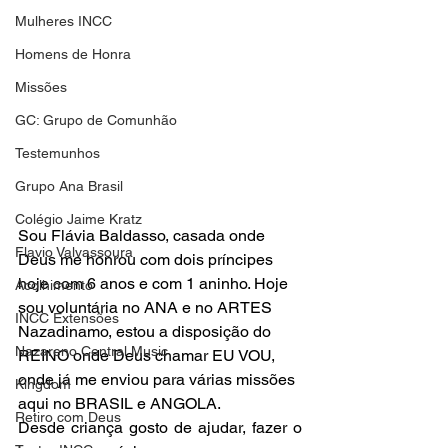
Mulheres INCC
Homens de Honra
Missões
GC: Grupo de Comunhão
Testemunhos
Grupo Ana Brasil
Colégio Jaime Kratz
Sou Flávia Baldasso, casada onde 
Flavio Valvassoura
Deus me honrou com dois príncipes 
hoje com 6 anos e com 1 aninho. Hoje 
Acolhimento
sou voluntária no ANA e no ARTES 
INCC Extensões
Nazadinamo, estou a disposição do 
Nazareno Central Music
REINO onde Deus chamar EU VOU, 
onde já me enviou para várias missões 
Kingdom
aqui no BRASIL e ANGOLA.
Retiro com Deus
Desde criança gosto de ajudar, fazer o 