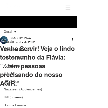
Post
Geral
BOLETIM INCC
Geral
20 de abr. de 2022
Venha Servir! Veja o lindo
Próximos Eventos
testemunho da Flávia:
Jornada INCC
"...tem pessoas
Voluntários
precisando do nosso
Edulife
INCC Kids
AGIR."
Nazateen (Adolescentes)
JNI (Jovens)
Somos Família