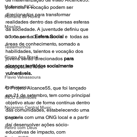
Mulheres INCC
potencial e vocação podem ser 
direcionados para transformar 
Homens de Honra
realidades dentro das diversas esferas 
Missões
da sociedade. A juventude definiu que 
o foco será a 
Esfera Social
 e  todas as 
GC: Grupo de Comunhão
áreas de conhecimento, somado a 
Testemunhos
habilidades, talentos e vocação dos 
Grupo Ana Brasil
jovens serão direcionados 
para 
alcançar territórios socialmente 
Colégio Jaime Kratz
vulneráveis.
Flavio Valvassoura
Acolhimento
O Projeto Alcance55, que foi lançado 
em 21 de setembro, tem como principal 
INCC Extensões
objetivo atuar de forma contínua dentro 
Nazareno Central Music
das comunidades, estabelecendo uma 
parceria com uma ONG local e a partir 
Kingdom
daí desenvolver ações sócio-
Retiro com Deus
educativas de impacto, com 