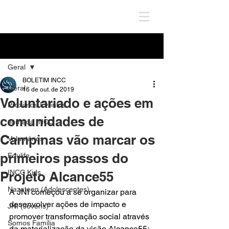
Post
Geral
BOLETIM INCC
Geral
16 de out. de 2019
Voluntariado e ações em
Próximos Eventos
comunidades de
Jornada INCC
Campinas vão marcar os
Voluntários
primeiros passos do
Edulife
INCC Kids
Projeto Alcance55
Nazateen (Adolescentes)
A JNI começou a se organizar para 
desenvolver ações de impacto e 
JNI (Jovens)
promover transformação social através 
Somos Família
da materialização da visão Alcance55: 