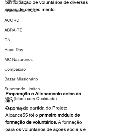
Teatro INCC
participação de voluntários de diversas 
áreas de conhecimento.
Artesanato INCC
ACORD
ABRA-TE
DNI
Hope Day
MC Nazarenos
Compaixão
Bazar Missionário
Superando Limites
Preparação e Alinhamento antes de 
MIQ (Idade com Qualidade)
sair
O ponto de partida do Projeto 
Recomeços
Alcance55 foi o 
primeiro módulo de 
formação de voluntários
. A formação 
para os voluntários de ações sociais é 