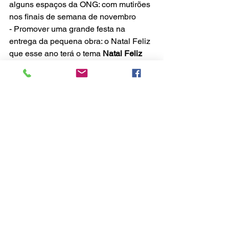
alguns espaços da ONG: com mutirões 
nos finais de semana de novembro
- Promover uma grande festa na 
entrega da pequena obra: o Natal Feliz 
que esse ano terá o tema 
Natal Feliz 
em Família - dia 08 de dezembro
Como a igreja pode ajudar?
Nas próximas semanas terá início a 
campanha de comunicação das ações 
de Revitalização e Natal Feliz em 
Família. Toda ajuda como mão de obra 
de voluntários, recursos financeiros e 
recursos materiais para a reforma, além 
de brinquedos para o Natal Feliz, será 
muito bem vinda. Todos podem se 
envolver!!