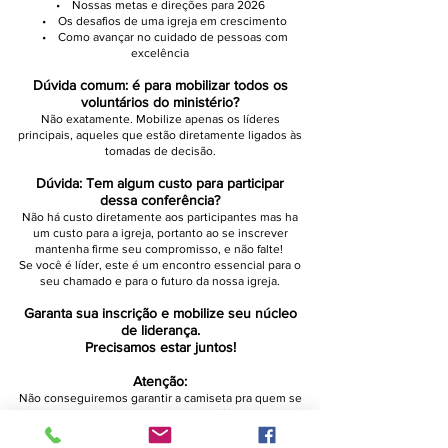
• Nossas metas e direções para 2026
• Os desafios de uma igreja em crescimento
• Como avançar no cuidado de pessoas com
excelência
Dúvida comum: é para mobilizar todos os
voluntários do ministério?
Não exatamente. Mobilize apenas os líderes
principais, aqueles que estão diretamente ligados às
tomadas de decisão.
Dúvida: Tem algum custo para participar
dessa conferência?
Não há custo diretamente aos participantes mas ha
um custo para a igreja, portanto ao se inscrever
mantenha firme seu compromisso, e não falte!
Se você é líder, este é um encontro essencial para o
seu chamado e para o futuro da nossa igreja.
Garanta sua inscrição e mobilize seu núcleo
de liderança.
Precisamos estar juntos!
Atenção:
Não conseguiremos garantir a camiseta pra quem se
inscrever depois do dia 10/04
📍
Local:
Igreja do Nazareno Central de Campinas