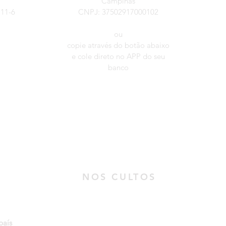
Campinas
711-6
CNPJ: 37502917000102
ou
copie através do botão abaixo
e cole direto no APP do seu
banco
NOS CULTOS
Em todos os cultos nós
país