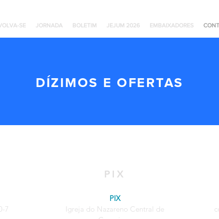
VOLVA-SE
JORNADA
BOLETIM
JEJUM 2026
EMBAIXADORES
CONT
DÍZIMOS E OFERTAS
PIX
O
PIX
0-7
Igreja do Nazareno Central de
c