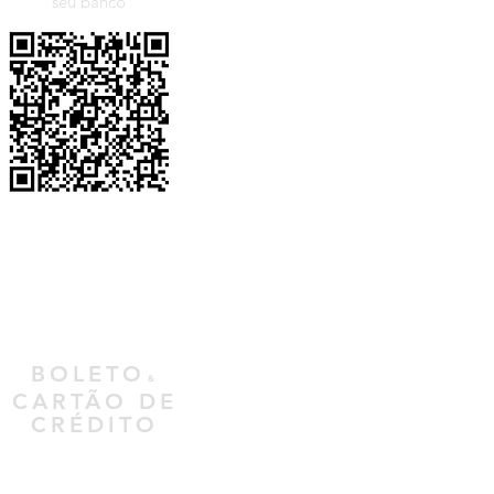
seu banco
BOLETO
&
CARTÃO
DE
CRÉDITO