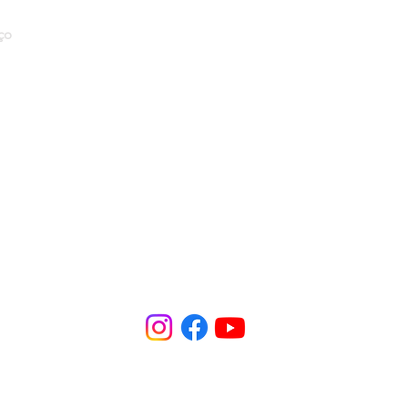
temos um momento para que
você possa entregar seus
ço
dízimos e ofertas e
contribuições específicas.