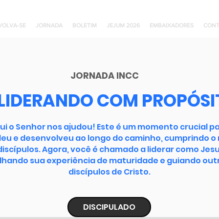
VOLVA-SE
JORNADA
BOLETIM
JEJUM 2026
EMBAIXADORES
CONT
JORNADA INCC
 LIDERANDO COM PROPÓSI
ui o Senhor nos ajudou! Este é um momento crucial pa
eu e desenvolveu ao longo do caminho, cumprindo 
discípulos. Agora, você é chamado a liderar como Je
lhando sua experiência de maturidade e guiando outr
discípulos de Cristo.
DISCIPULADO