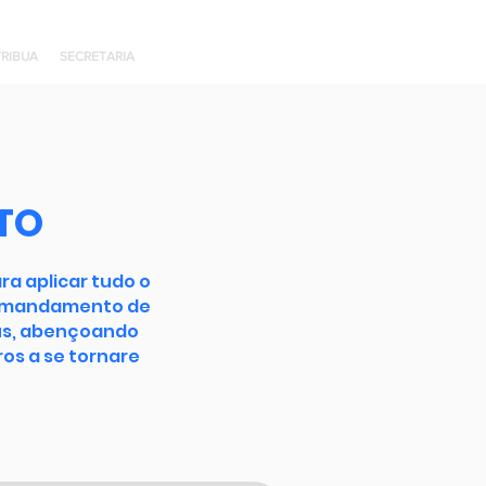
RIBUA
SECRETARIA
TO
ra aplicar tudo o
o mandamento de
sus, abençoando
os a se tornare