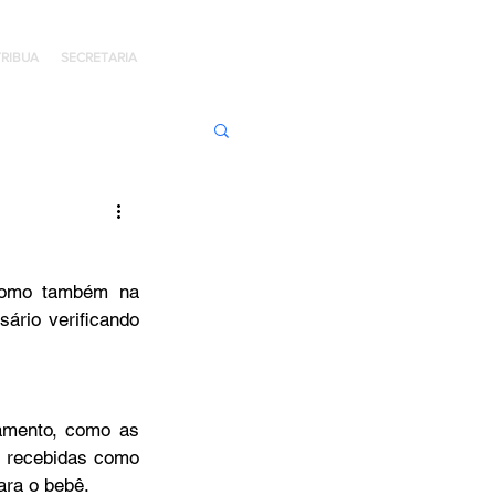
RIBUA
SECRETARIA
ens de Honra
como também na 
 Jaime Kratz
ário verificando 
Kingdom
amento, como as 
s recebidas como 
I
Hope Day
ara o bebê.