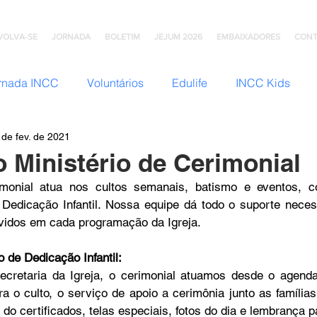
VOLVA-SE
JORNADA
BOLETIM
JEJUM 2026
EMBAIXADORES
CONT
rnada INCC
Voluntários
Edulife
INCC Kids
 de fev. de 2021
JNI (Jovens)
Somos Família
Mulheres INCC
Hom
 Ministério de Cerimonial
imonial atua nos cultos semanais, batismo e eventos, 
omunhão
Testemunhos
Grupo Ana Brasil
Colégio
 Dedicação Infantil. Nossa equipe dá todo o suporte necess
vidos em cada programação da Igreja.  
mento
INCC Extensões
Nazareno Central Music
 de Dedicação Infantil:
cretaria da Igreja, o cerimonial atuamos desde o agend
ra o culto, o serviço de apoio a cerimônia junto as família
NCC
Artesanato INCC
ACORD
ABRA-TE
DN
do certificados, telas especiais, fotos do dia e lembrança p