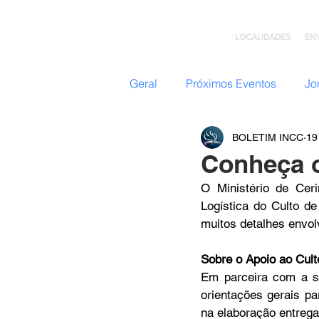
LOCALIDADES
EN
Geral
Próximos Eventos
Jo
BOLETIM INCC
19
Nazateen (Adolescentes)
Conheça o
O Ministério de Cer
Missões
GC: Grupo de C
Logística do Culto de
muitos detalhes envol
Flavio Valvassoura
Acolhi
Sobre o Apoio ao Culto
Em parceira com a se
orientações gerais pa
Retiro com Deus
Teatro I
na elaboração entrega 