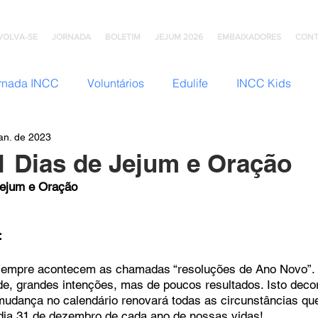
VOLVA-SE
JORNADA
BOLETIM
JEJUM 2026
EMBAIXADORES
CONT
rnada INCC
Voluntários
Edulife
INCC Kids
jan. de 2023
JNI (Jovens)
Somos Família
Mulheres INCC
Hom
21 Dias de Jejum e Oração
Jejum e Oração
omunhão
Testemunhos
Grupo Ana Brasil
Colégio
:
mento
INCC Extensões
Nazareno Central Music
e sempre acontecem as chamadas “resoluções de Ano Novo”
de, grandes intenções, mas de poucos resultados. Isto decor
mudança no calendário renovará todas as circunstâncias qu
NCC
Artesanato INCC
ACORD
ABRA-TE
DN
ia 31 de dezembro de cada ano de nossas vidas!