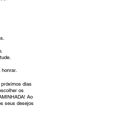
s.
o.
tude.
 honrar.
 próximos dias 
escolher os 
AMINHADA! Ao 
 os seus desejos 