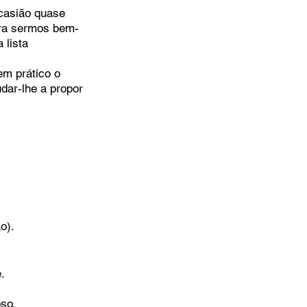
casião quase 
ara sermos bem-
lista 
m prático o 
udar-lhe a propor 
o).
.
oso.