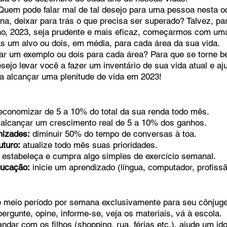
Quem pode falar mal de tal desejo para uma pessoa nesta o
ina, deixar para trás o que precisa ser superado? Talvez, p
o, 2023, seja prudente e mais eficaz, começarmos com uma 
o
Bazar Missionário
as um alvo ou dois, em média, para cada área da sua vida.
r um exemplo ou dois para cada área? Para que se torne be
esejo levar você a fazer um inventário de sua vida atual e aj
a alcançar uma plenitude de vida em 2023!
economizar de 5 a 10% do total da sua renda todo mês.
 alcançar um crescimento real de 5 a 10% dos ganhos.
mizades:
 diminuir 50% do tempo de conversas à toa.
uturo:
 atualize todo mês suas prioridades.
 estabeleça e cumpra algo simples de exercício semanal.
ducação:
 inicie um aprendizado (língua, computador, profissã
e meio período por semana exclusivamente para seu cônjuge
pergunte, opine, informe-se, veja os materiais, vá à escola.
andar com os filhos (shopping, rua, férias etc.), ajude um id