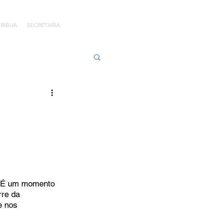
RIBUA
SECRETARIA
ens de Honra
 Jaime Kratz
Kingdom
. É um momento 
re da 
e nos 
I
Hope Day