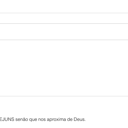
Nazateen: Sexta é dia de
Vem 
Brothers & Rosa na INCC!
Enco
Mulh
JEJUNS senão que nos aproxima de Deus.