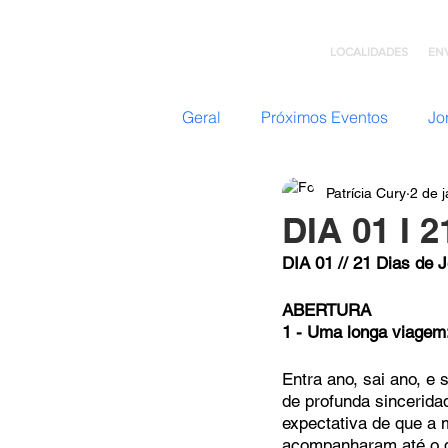
LOCALIDADES
EN
Geral
Próximos Eventos
Jo
Patrícia Cury
2 de 
Nazateen (Adolescentes)
DIA 01 I 
DIA 01 // 21 Dias de 
Missões
GC: Grupo de C
ABERTURA
1 - Uma longa viagem
Flavio Valvassoura
Acolhi
Entra ano, sai ano, 
de profunda sincerida
expectativa de que a 
Retiro com Deus
Teatro I
acompanharam até o d