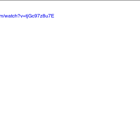
com/watch?v=tjGc97z8u7E