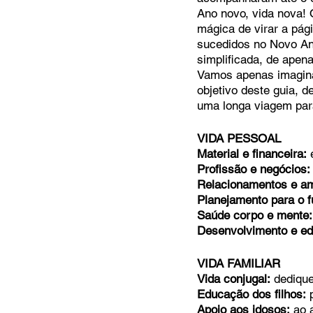
Ano novo, vida nova! 
mágica de virar a pág
sucedidos no Novo An
MC Nazarenos
Compaixã
simplificada, de apen
Vamos apenas imagina
objetivo deste guia, d
uma longa viagem par
VIDA PESSOAL
Material e financeira:
 
Profissão e negócios:
Relacionamentos e a
Planejamento para o f
Saúde corpo e mente:
Desenvolvimento e e
VIDA FAMILIAR
Vida conjugal:
 dediqu
Educação dos filhos:
 
Apoio aos idosos:
 ao 