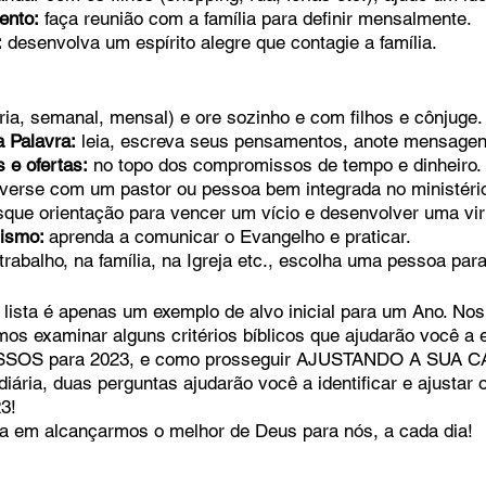
ento:
 faça reunião com a família para definir mensalmente.
:
 desenvolva um espírito alegre que contagie a família.
iária, semanal, mensal) e ore sozinho e com filhos e cônjuge.
a Palavra:
 leia, escreva seus pensamentos, anote mensagen
 e ofertas:
 no topo dos compromissos de tempo e dinheiro.
verse com um pastor ou pessoa bem integrada no ministéri
sque orientação para vencer um vício e desenvolver uma vir
ismo: 
aprenda a comunicar o Evangelho e praticar.
 trabalho, na família, na Igreja etc., escolha uma pessoa para
 lista é apenas um exemplo de alvo inicial para um Ano. Nos
mos examinar alguns critérios bíblicos que ajudarão você a 
SOS para 2023, e como prosseguir AJUSTANDO A SUA C
 diária, duas perguntas ajudarão você a identificar e ajustar
3!
a em alcançarmos o melhor de Deus para nós, a cada dia! 