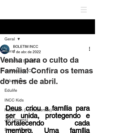
Post
Geral
BOLETIM INCC
Geral
7 de abr. de 2022
Venha para o culto da
Próximos Eventos
Família! Confira os temas
Jornada INCC
do mês de abril.
Voluntários
Edulife
INCC Kids
Deus criou a família para 
Nazateen (Adolescentes)
ser unida, protegendo e 
JNI (Jovens)
fortalecendo cada 
membro. Uma família 
Somos Família