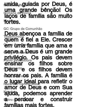
unida, guiada por Deus, é 
Mulheres INCC
uma grande bênção! 
Os 
Homens de Honra
laços de família são muito 
fortes.
Missões
GC: Grupo de Comunhão
Deus abençoa a família de 
Testemunhos
quem é fiel a Ele. Crescer 
em uma família que ama e 
Grupo Ana Brasil
serve a Deus é um grande 
Colégio Jaime Kratz
privilégio. Os pais devem 
Flavio Valvassoura
ensinar os filhos sobre 
Acolhimento
Deus e os filhos devem 
honrar os pais. 
A família é 
INCC Extensões
o lugar ideal para refletir o 
Nazareno Central Music
amor de Deus e 
com Sua 
Kingdom
ajuda, podemos aprender 
a perdoar e construir 
Retiro com Deus
famílias mais fortes.