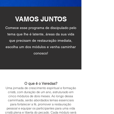
VAMOS JUNTOS
Comece esse programa de discipulado pelo
tema que lhe é latente, áreas da sua vida
que precisam de restauração imediata,
escolha um dos módulos e venha caminhar
conosco!
O que é o Veredas?
Uma jornada de crescimento espiritual e formação
cristã, com duração de um ano, estruturado em
cinco módulos de dois meses. Ao longo dessa
caminhada, serão abordados temas essenciais
para fortalecer a fé, promover a restauração
pessoal e equipar os participantes para uma vida
cristã plena e liberta do pecado. Cada módulo será