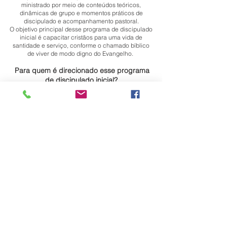
ministrado por meio de conteúdos teóricos,
dinâmicas de grupo e momentos práticos de
discipulado e acompanhamento pastoral.​
O objetivo principal desse programa de discipulado
inicial é capacitar cristãos para uma vida de
santidade e serviço, conforme o chamado bíblico
de viver de modo digno do Evangelho.
​ Para quem é direcionado esse programa
de discipulado inicial?
Veredas é um discipulado destinado
exclusivamente para pessoas que já foram
batizadas ou recebidas como novos membros na
Igreja do Nazareno Central.
Por abordar temas sensíveis relacionados à cura da
alma, restauração emocional e libertação, é
necessário que o participante já tenha fundamentos
básicos da fé cristã, conhecimento das Escrituras e
compreensão do plano da salvação.
Pré-requisitos para participação:
- Já ter passado pelas águas do batismo ou sido
recebido como novo membro
- Possuir fundamentos básicos da fé cristã
- Não estar nos primeiros passos da caminhada
com Cristo, ou seja, não é indicado para novos
convertidos!
O Veredas é um espaço de crescimento, cura e
amadurecimento espiritual para cristãos que