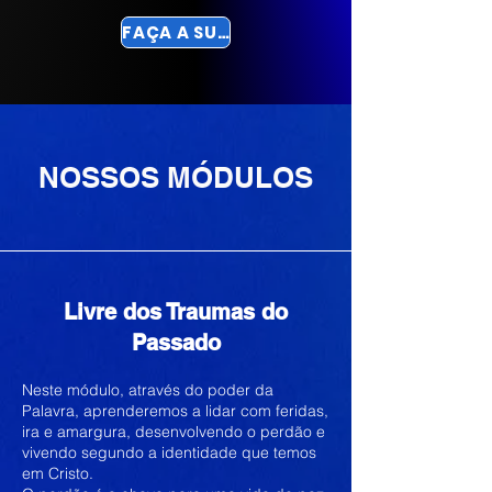
FAÇA A SUA PRÉ-INSCRIÇÃO
NOSSOS MÓDULOS
Livre dos Traumas do
Passado
Neste módulo, através do poder da
Palavra, aprenderemos a lidar com feridas,
ira e amargura, desenvolvendo o perdão e
vivendo segundo a identidade que temos
em Cristo.