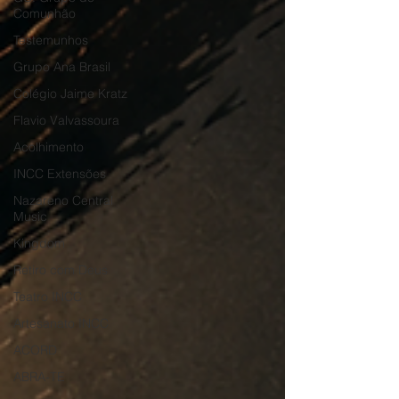
Comunhão
Testemunhos
Grupo Ana Brasil
Colégio Jaime Kratz
Flavio Valvassoura
Acolhimento
INCC Extensões
Nazareno Central
Music
Kingdom
Retiro com Deus
Teatro INCC
Artesanato INCC
ACORD
ABRA-TE