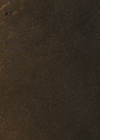
DNI
Hope Day
MC Nazarenos
Compaixão
Bazar Missionário
Superando Limites
MIQ (Idade com
Qualidade)
Recomeços