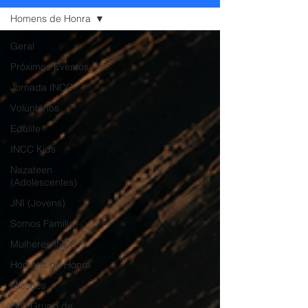
Homens de Honra
Geral
Próximos Eventos
Jornada INCC
Voluntários
Edulife
INCC Kids
Nazateen
(Adolescentes)
JNI (Jovens)
Somos Família
Mulheres INCC
Homens de Honra
Missões
GC: Grupo de