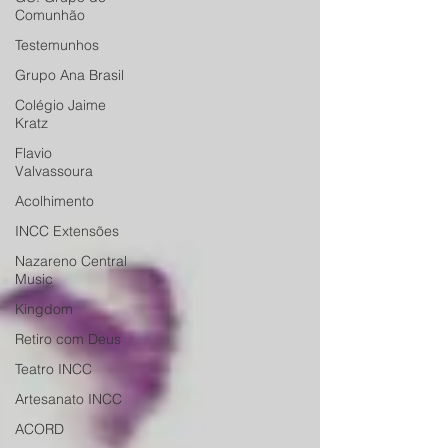
Comunhão
Testemunhos
Grupo Ana Brasil
Colégio Jaime
Kratz
Flavio
Valvassoura
Acolhimento
INCC Extensões
Nazareno Central
Music
Kingdom
Retiro com Deus
Teatro INCC
Artesanato INCC
ACORD