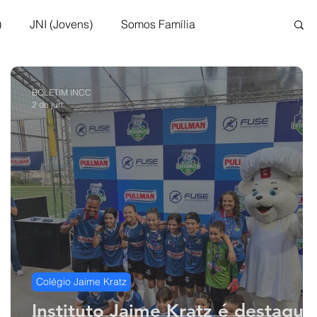
)
JNI (Jovens)
Somos Família
Brasil
Colégio Jaime Kratz
BOLETIM INCC
2 de jun.
m Deus
Teatro INCC
Artesanato INCC
Colégio Jaime Kratz
Instituto Jaime Kratz é destaque