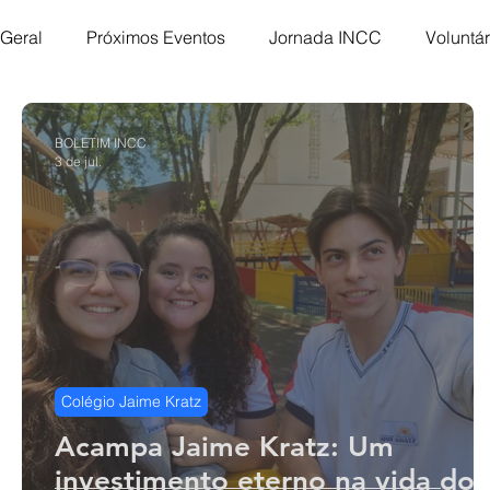
Geral
Próximos Eventos
Jornada INCC
Voluntár
Mulheres INCC
Homens de Honra
Missões
BOLETIM INCC
3 de jul.
Flavio Valvassoura
Acolhimento
INCC Extensõ
ACORD
ABRA-TE
DNI
Hope Day
MC
Colégio Jaime Kratz
Acampa Jaime Kratz: Um
investimento eterno na vida dos