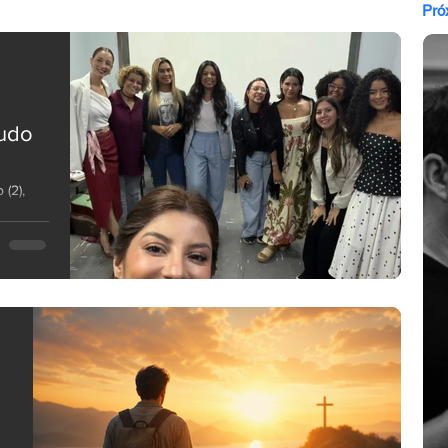
Pró
tudo
(2),
ica que
lável
ontexto
ermanece