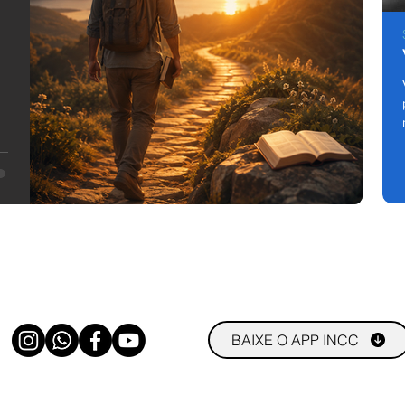
.
o
BAIXE O APP INCC