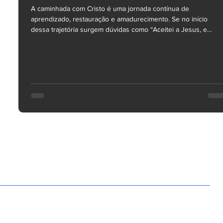
A caminhada com Cristo é uma jornada contínua de
aprendizado, restauração e amadurecimento. Se no início
dessa trajetória surgem dúvidas como “Aceitei a Jesus, e
agora?” ou “Como viver minha fé na prática?”, o Passo 2 da
Jornada INCC — Primeiros Passos é exatamente o mapa
desenhado para guiar seus primeiros passos nessa nova vida
Esta etapa abrange o primeiro ano da caminhada cristã na
Igreja do Nazareno Central de Campinas e foi desenhada tant
para quem acabou de se decidi