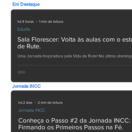
Em Destaque
há 4 horas
1 min de leitura
Edulife
Sala Florescer: Volta às aulas com o es
de Rute.
Uma Jornada Inspiradora pela Vida de Rute! No último domingo 
demos início ao estudo da história de Rute — uma mulher bíbl
nos ensina sobre lealdade, resiliência e um compromisso inaba
com Deus. As integrantes da Sala Florescer mergulharam no c
histórico desse livro incrível e aprenderam a conectar seus
Jornada INCC
ensinamentos com os desafios da nossa vida contemporânea,
extraindo lições valiosas à luz da Palavra, que se renova e p
sempre relevante. ✨ Aind
há 2 dias
2 min de leitura
Jornada INCC
Conheça o Passo #2 da Jornada INCC:
Firmando os Primeiros Passos na Fé.