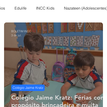
ios
Edulife
INCC Kids
Nazateen (Adolescentes
GC: Grupo de Comunhão
Testemunhos
Grupo Ana 
BOLETIM INCC
3 de jul.
es
Nazareno Central Music
Kingdom
Retiro co
 Nazarenos
Compaixão
Bazar Missionário
Colégio Jaime Kratz
Colégio Jaime Kratz: Férias com
propósito brincadeira e muita