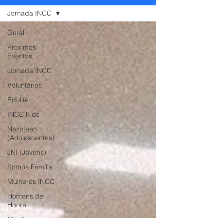
Jornada INCC
Geral
Próximos
Eventos
Jornada INCC
Voluntários
Edulife
INCC Kids
Nazateen
(Adolescentes)
JNI (Jovens)
Somos Família
Mulheres INCC
Homens de
Honra