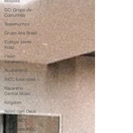
Missões
GC: Grupo de
Comunhão
Testemunhos
Grupo Ana Brasil
Colégio Jaime
Kratz
Flavio
Valvassoura
Acolhimento
INCC Extensões
Nazareno
Central Music
Kingdom
Retiro com Deus
Teatro INCC
Artesanato INCC