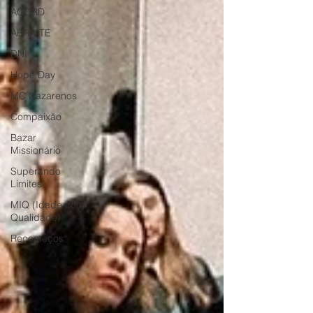
ACORD
ABRA-TE
DNI
Hope Day
MC Nazarenos
Compaixão
Bazar
Missionário
Superando
Limites
MIQ (Idade com
Qualidade)
Recomeços