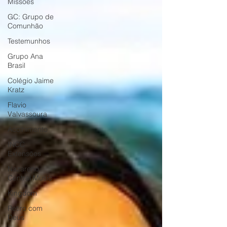
Missões
GC: Grupo de
Comunhão
Testemunhos
Grupo Ana
Brasil
Colégio Jaime
Kratz
Flavio
Valvassoura
Acolhimento
INCC
Extensões
Nazareno
Central Music
Kingdom
Retiro com
Deus