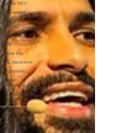
Teatro INCC
Artesanato
INCC
ACORD
ABRA-TE
DNI
Hope Day
MC Nazarenos
Compaixão
Bazar
Missionário
Superando
Limites
MIQ (Idade
com
Qualidade)
Recomeços