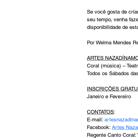
Se você gosta de cria
seu tempo, venha faze
disponibilidade de es
Por Welma Mendes Reg
ARTES NAZADÍNAM
Coral (música) – Teat
Todos os Sábados das
INSCRIÇÕES GRATUI
Janeiro e Fevereiro
CONTATOS
:
E-mail: 
artesnazadin
Facebook: 
Artes Naz
Regente Canto Coral