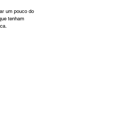
oar um pouco do 
 que tenham 
ca.  