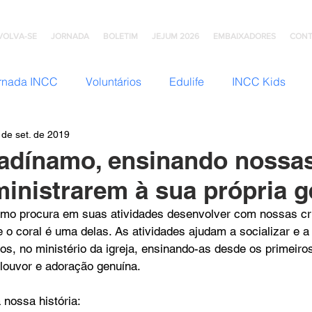
VOLVA-SE
JORNADA
BOLETIM
JEJUM 2026
EMBAIXADORES
CONT
rnada INCC
Voluntários
Edulife
INCC Kids
 de set. de 2019
JNI (Jovens)
Somos Família
Mulheres INCC
Hom
adínamo, ensinando nossa
ministrarem à sua própria 
omunhão
Testemunhos
Grupo Ana Brasil
Colégio
amo procura em suas atividades desenvolver com nossas cr
 o coral é uma delas. As atividades ajudam a socializar e a
nos, no ministério da igreja, ensinando-as desde os primeiro
mento
INCC Extensões
Nazareno Central Music
 louvor e adoração genuína.
nossa história: 
NCC
Artesanato INCC
ACORD
ABRA-TE
DN