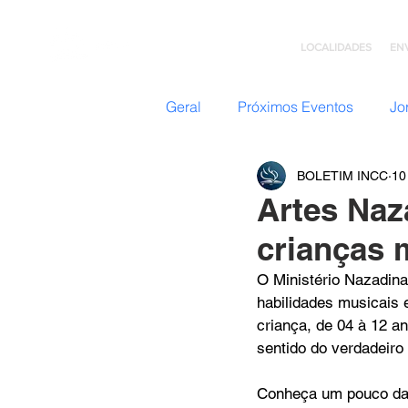
LOCALIDADES
EN
Geral
Próximos Eventos
Jo
BOLETIM INCC
10
Nazateen (Adolescentes)
Artes Naz
crianças 
Missões
GC: Grupo de C
O Ministério Nazadin
habilidades musicais e
Flavio Valvassoura
criança, de 04 à 12 a
Acolhi
sentido do verdadeiro
Conheça um pouco da 
Retiro com Deus
Teatro I