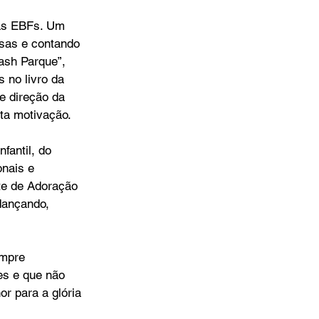
as EBFs. Um 
osas e contando 
ash Parque”, 
 no livro da 
e direção da 
ta motivação.
fantil, do 
nais e 
te de Adoração 
dançando, 
empre 
s e que não 
r para a glória 