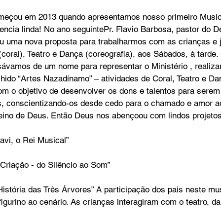
meçou em 2013 quando apresentamos nosso primeiro Musical
iencia linda! No ano seguintePr. Flavio Barbosa, pastor do 
o
Bazar Missionário
tou uma nova proposta para trabalharmos com as crianças e j
(coral), Teatro e Dança (coreografia), aos Sábados, à tard
sávamos de um nome para representar o Ministério , reali
lhido “Artes Nazadínamo” – atividades de Coral, Teatro e Da
com o objetivo de desenvolver os dons e talentos para sere
tis, conscientizando-os desde cedo para o chamado e amor ao
eino de Deus. Então Deus nos abençoou com lindos projetos
avi, o Rei Musical” 
Criação - do Silêncio ao Som”
istória das Três Árvores” A participação dos pais neste musi
figurino ao cenário. As crianças interagiram com o teatro, d