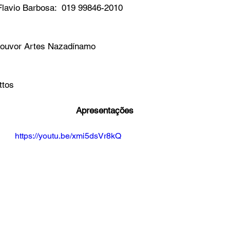
lavio Barbosa:  019 99846-2010     
Louvor Artes Nazadínamo 
ttos
Apresentações
https://youtu.be/xmi5dsVr8kQ