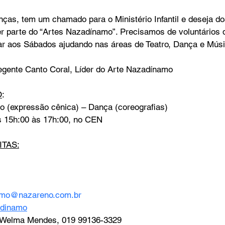
nças, tem um chamado para o Ministério Infantil e deseja d
r parte do “Artes Nazadínamo”. Precisamos de voluntários
tar aos Sábados ajudando nas áreas de Teatro, Dança e Músi
ente Canto Coral, Líder do Arte Nazadínamo
O
: 
ro (expressão cênica) – Dança (coreografias)
 15h:00 às 17h:00, no CEN 
TAS:
amo@nazareno.com.br
adinamo
: Welma Mendes, 019 99136-3329