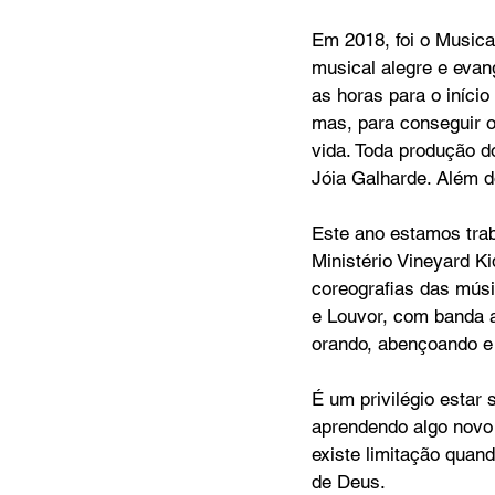
Em 2018, foi o Music
musical alegre e evang
as horas para o iníci
mas, para conseguir o
vida. Toda produção do
Jóia Galharde. Além d
Este ano estamos traba
Ministério Vineyard K
coreografias das mús
e Louvor, com banda a
orando, abençoando e 
É um privilégio esta
aprendendo algo novo
existe limitação quan
de Deus.  