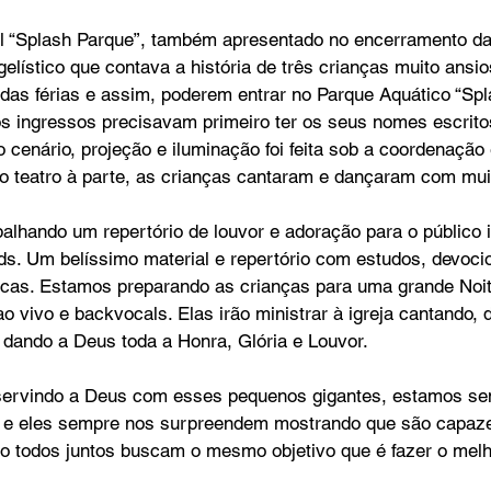
al “Splash Parque”, também apresentado no encerramento d
elístico que contava a história de três crianças muito ansi
o das férias e assim, poderem entrar no Parque Aquático “Spl
s ingressos precisavam primeiro ter os seus nomes escritos
 cenário, projeção e iluminação foi feita sob a coordenação 
o teatro à parte, as crianças cantaram e dançaram com mui
lhando um repertório de louvor e adoração para o público in
ids. Um belíssimo material e repertório com estudos, devocio
icas. Estamos preparando as crianças para uma grande Noi
o vivo e backvocals. Elas irão ministrar à igreja cantando, 
dando a Deus toda a Honra, Glória e Louvor.  
r servindo a Deus com esses pequenos gigantes, estamos s
 e eles sempre nos surpreendem mostrando que são capaze
do todos juntos buscam o mesmo objetivo que é fazer o melho