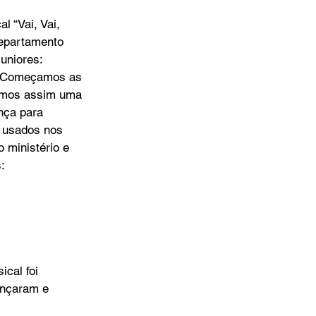
 “Vai, Vai, 
Departamento 
uniores: 
e. Começamos as 
zamos assim uma 
nça para 
m usados nos 
 ministério e 
:
cal foi 
ançaram e 