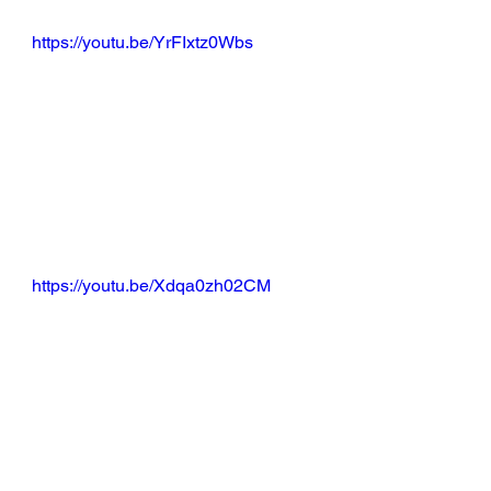
https://youtu.be/YrFIxtz0Wbs
https://youtu.be/Xdqa0zh02CM