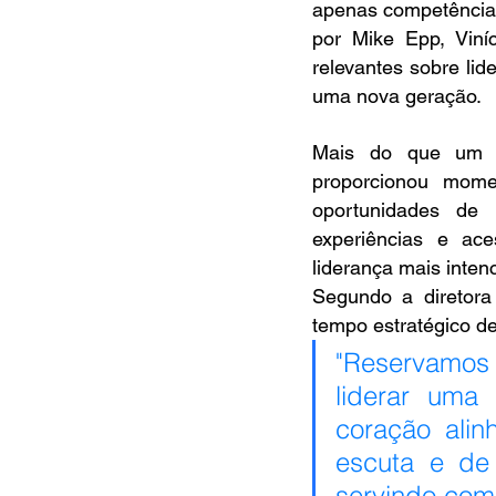
apenas competência 
por Mike Epp, Viníc
relevantes sobre lid
uma nova geração. 
Mais do que um e
proporcionou momen
oportunidades de n
experiências e ace
liderança mais inten
Segundo a diretora 
tempo estratégico d
"Reservamos 
liderar uma
coração ali
escuta e de
servindo com 