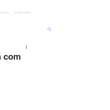
RIBUA
SECRETARIA
ens de Honra
ã com
 Jaime Kratz
Kingdom
I
Hope Day