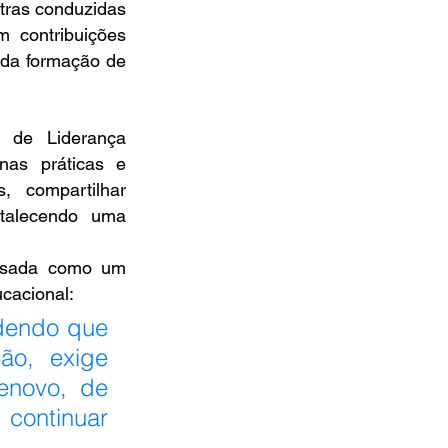
tras conduzidas 
 contribuições 
 da formação de 
de Liderança 
as práticas e 
 compartilhar 
rtalecendo uma 
ensada como um 
cacional: 
dendo que 
o, exige 
novo, de 
ontinuar 