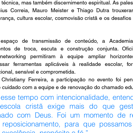
técnica, mas também discernimento espiritual.
 As
 pales
ius Correia, Mauro Meister e Thiago Dutra trouxeram
erança, cultura escolar, cosmovisão cristã e os desafios
spaço de transmissão de conteúdo, a Academia 
tos de troca, escuta e construção conjunta. Oficin
etworking permitiram à equipe ampliar horizontes,
ssar ferramentas aplicáveis à realidade escolar, fo
cional, sensível e comprometida. 
Christiany Ferreira, a participação no evento foi p
e cuidado com a equipe e de renovação do chamado edu
esse tempo com intencionalidade, enten
 escola cristã exige mais do que gestã
nhado com Deus. Foi um momento de re
 reposicionamento, para que possamos c
excelência, propósito e fé.”