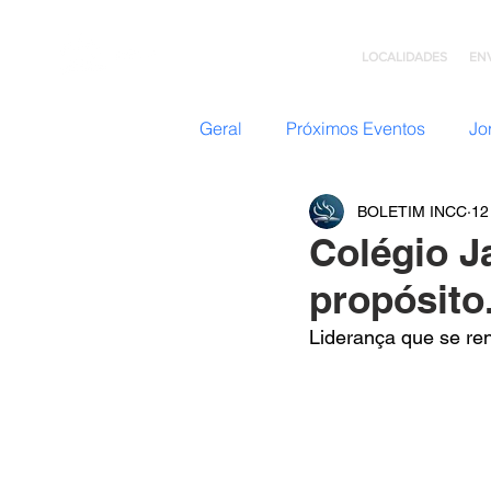
LOCALIDADES
EN
Geral
Próximos Eventos
Jo
BOLETIM INCC
12
Nazateen (Adolescentes)
Colégio J
propósito
Missões
GC: Grupo de C
Liderança que se ren
Flavio Valvassoura
Acolhi
Retiro com Deus
Teatro I