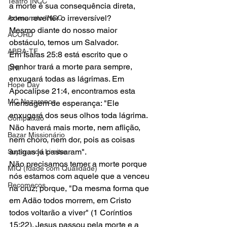
Teatro INCC
a morte é sua consequência direta, 
como reverter o irreversível?
Artesanato INCC
Mesmo diante do nosso maior 
ACORD
obstáculo, temos um Salvador.
ABRA-TE
Em Isaías 25:8 está escrito que o 
Senhor trará a morte para sempre, 
DNI
enxugará todas as lágrimas. Em 
Hope Day
Apocalipse 21:4, encontramos esta 
MC Nazarenos
mensagem de esperança: "Ele 
enxugará dos seus olhos toda lágrima.
Compaixão
Não haverá mais morte, nem aflição, 
Bazar Missionário
nem choro, nem dor, pois as coisas 
antigas já passaram".
Superando Limites
Não precisamos temer a morte porque 
MIQ (Idade com Qualidade)
nós estamos com aquele que a venceu 
Recomeços
na cruz, porque, "Da mesma forma que 
em Adão todos morrem, em Cristo 
todos voltarão a viver" (1 Coríntios 
15:22). Jesus passou pela morte e a 