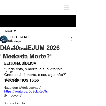
Post
Geral
BOLETIM INCC
Geral
14 de jan.
DIA 10 - JEJUM 2026
Próximos Eventos
"Medo da Morte?"
Jornada INCC
LEITURA BÍBLICA
Voluntários
"Onde está, ó morte, a sua vitória? 
Edulife
Onde está, ó morte, o seu aguilhão?"
INCC Kids
1 CORÍNTIOS 15:55
Nazateen (Adolescentes)
https://youtu.be/BdSclzKsg9s
JNI (Jovens)
Somos Família