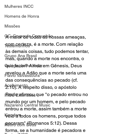
Mulheres INCC
Homens de Honra
Missões
GC: Grupo de Comunhão
A maior de todas as nossas ameaças, 
com certeza, é a morte. Com relação 
Testemunhos
às demais coisas, tudo podemos tentar, 
Grupo Ana Brasil
mas, quando a morte nos encontra, o 
que fazer? Ainda em Gênesis, Deus 
Colégio Jaime Kratz
revelou a Adão que a morte seria uma 
Flavio Valvassoura
das consequências ao pecado (cf. 
Acolhimento
2:10). A respeito disso, o apóstolo 
Paulo afirmou que "o pecado entrou no 
INCC Extensões
mundo por um homem, e pelo pecado 
Nazareno Central Music
entrou a morte, assim também a morte 
Kingdom
veio a todos os homens, porque todos 
pecaram" (Romanos 5:12). Dessa 
Retiro com Deus
forma, se a humanidade é pecadora e 