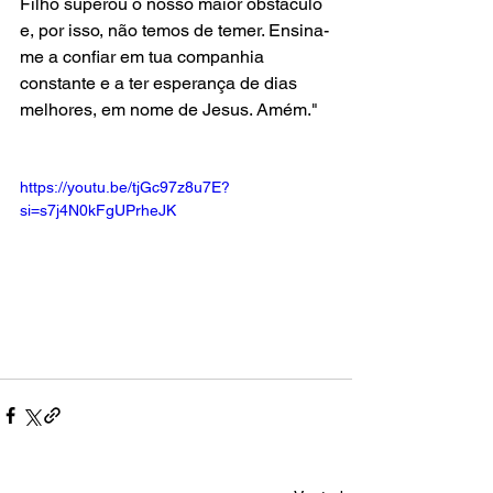
Filho superou o nosso maior obstáculo 
e, por isso, não temos de temer. Ensina-
me a confiar em tua companhia 
constante e a ter esperança de dias 
melhores, em nome de Jesus. Amém."
https://youtu.be/tjGc97z8u7E?
si=s7j4N0kFgUPrheJK