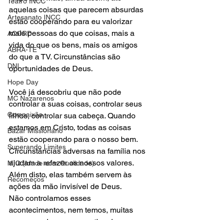
Teatro INCC
aquelas coisas que parecem absurdas 
Artesanato INCC
estão cooperando para eu valorizar 
mais pessoas do que coisas, mais a 
ACORD
vida do que os bens, mais os amigos 
ABRA-TE
do que a TV. Circunstâncias são 
DNI
oportunidades de Deus. 
Hope Day
Você já descobriu que não pode 
MC Nazarenos
controlar a suas coisas, controlar seus 
Compaixão
filhos, controlar sua cabeça. Quando 
estamos em Cristo, todas as coisas 
Bazar Missionário
estão cooperando para o nosso bem. 
Superando Limites
Circunstâncias adversas na família nos 
ajudam a refazer os nossos valores. 
MIQ (Idade com Qualidade)
Além disto, elas também servem às 
Recomeços
ações da mão invisível de Deus. 
Não controlamos esses 
acontecimentos, nem temos, muitas 