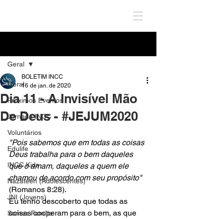
Post
Geral
BOLETIM INCC
Geral
16 de jan. de 2020
Dia 11 - A Invisível Mão
Próximos Eventos
De Deus - #JEJUM2020
Jornada INCC
Voluntários
"Pois sabemos que em todas as coisas 
Edulife
Deus trabalha para o bem daqueles 
INCC Kids
que o amam, daqueles a quem ele 
chamou de acordo com seu propósito"
Nazateen (Adolescentes)
(Romanos 8:28). 
JNI (Jovens)
Eu tenho descoberto que todas as 
coisas cooperam para o bem, as que 
Somos Família