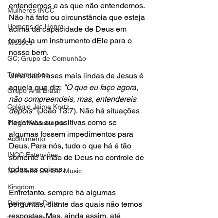
entendemos e as que não entendemos. 
Mulheres INCC
Não há fato ou circunstância que esteja 
Homens de Honra
acima da capacidade de Deus em 
torná-la um instrumento dEle para o 
Missões
nosso bem. 
GC: Grupo de Comunhão
Testemunhos
Uma das frases mais lindas de Jesus é 
aquela que diz: 
"O que eu faço agora, 
Grupo Ana Brasil
não compreendeis, mas, entendereis 
Colégio Jaime Kratz
depois"
 (João 13:7). Não há situações 
negativas ou positivas como se 
Flavio Valvassoura
algumas fossem impedimentos para 
Acolhimento
Deus. Para nós, tudo o que há é tão 
INCC Extensões
somente a mão de Deus no controle de 
todas as coisas. 
Nazareno Central Music
Kingdom
Entretanto, sempre há algumas 
Retiro com Deus
perguntas, diante das quais não temos 
respostas. Mas, ainda assim, até 