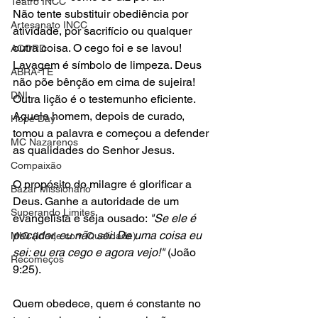
Teatro INCC
Não tente substituir obediência por 
Artesanato INCC
atividade, por sacrifício ou qualquer 
outra coisa. O cego foi e se lavou! 
ACORD
Lavagem é símbolo de limpeza. Deus 
ABRA-TE
não põe bênção em cima de sujeira! 
DNI
Outra lição é o testemunho eficiente. 
Aquele homem, depois de curado, 
Hope Day
tomou a palavra e começou a defender 
MC Nazarenos
as qualidades do Senhor Jesus. 
Compaixão
O propósito do milagre é glorificar a 
Bazar Missionário
Deus. Ganhe a autoridade de um 
Superando Limites
evangelista e seja ousado: 
"Se ele é 
pecador, eu não sei. De uma coisa eu 
MIQ (Idade com Qualidade)
sei: eu era cego e agora vejo!"
 (João 
Recomeços
9:25).
Quem obedece, quem é constante no 