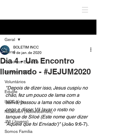
Post
Geral
BOLETIM INCC
Geral
9 de jan. de 2020
Dia 4 - Um Encontro
Próximos Eventos
Iluminado - #JEJUM2020
Jornada INCC
Voluntários
"Depois de dizer isso, Jesus cuspiu no 
Edulife
chão, fez um pouco de lama com a 
INCC Kids
saliva, passou a lama nos olhos do 
cego e disse: Vá lavar o rosto no 
Nazateen (Adolescentes)
tanque de Siloé (Este nome quer dizer 
JNI (Jovens)
'Aquele que foi Enviado')"
 (João 9:6-7). 
Somos Família