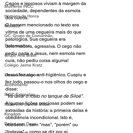
Cegos e leprosos viviam à margem da 
Mulheres INCC
sociedade, dependentes da esmola 
Homens de Honra
dos outros. 
O homem mencionado no texto era 
Missões
vítima de uma cegueira mais do que 
GC: Grupo de Comunhão
patológica. Sua cegueira era 
Testemunhos
deformadora, agressiva. O cego não 
pediu nada a Jesus, nem esmola nem 
Grupo Ana Brasil
cura, não pediu coisa alguma! 
Colégio Jaime Kratz
Jesus fez algo anti-higiênico. Cuspiu e 
Flavio Valvassoura
fez lodo, passou-o nos olhos do cego e 
Acolhimento
disse: 
INCC Extensões
"Vá lavar o rosto no tanque de Siloé"
. 
Algumas lições preciosas podem ser 
Nazareno Central Music
extraídas da história: a primeira delas é 
Kingdom
obediência incondicional. Isto é, 
Retiro com Deus
obedecer... sem "mas", "porém" ou 
"todavia" – como se diz por aí. 